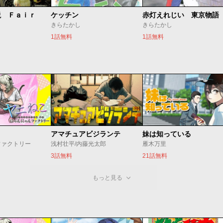
説 Ｆａｉｒ
ケッチン
赤灯えれじい 東京物語
きらたかし
きらたかし
1話無料
1話無料
アマチュアビジランテ
妹は知っている
ファクトリー
浅村壮平/内藤光太郎
雁木万里
3話無料
21話無料
もっと見る