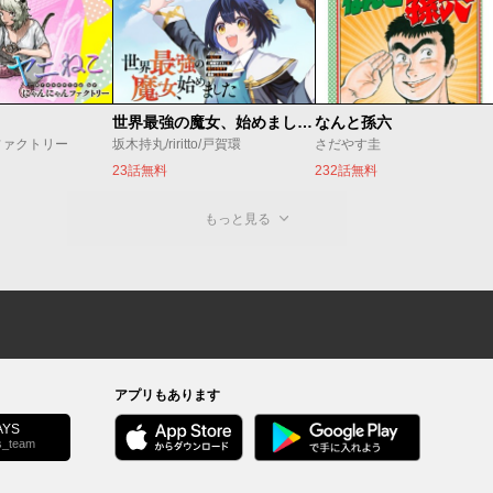
世界最強の魔女、始めました ～私だけ『攻略サイト』を見れる世界で自由に生きます～
なんと孫六
ファクトリー
坂木持丸/riritto/戸賀環
さだやす圭
23話無料
232話無料
もっと見る
アプリもあります
YS
s_team