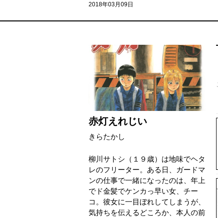
2018年03月09日
赤灯えれじい
きらたかし
柳川サトシ（１９歳）は地味でヘタ
レのフリーター。ある日、ガードマ
ンの仕事で一緒になったのは、年上
でド金髪でケンカっ早い女、チー
コ。彼女に一目ぼれしてしまうが、
気持ちを伝えるどころか、本人の前