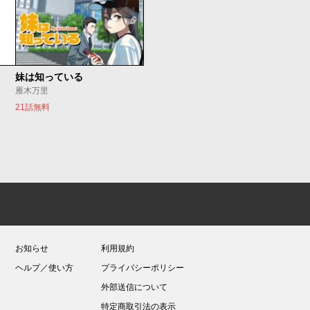
妹は知っている
雁木万里
21話無料
お知らせ
利用規約
ヘルプ／使い方
プライバシーポリシー
外部送信について
特定商取引法の表示