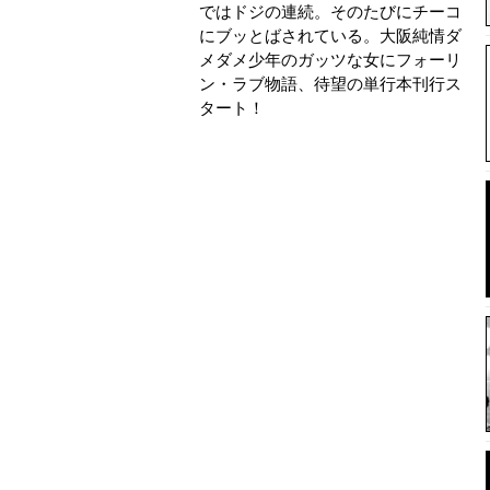
ではドジの連続。そのたびにチーコ
にブッとばされている。大阪純情ダ
メダメ少年のガッツな女にフォーリ
ン・ラブ物語、待望の単行本刊行ス
タート！