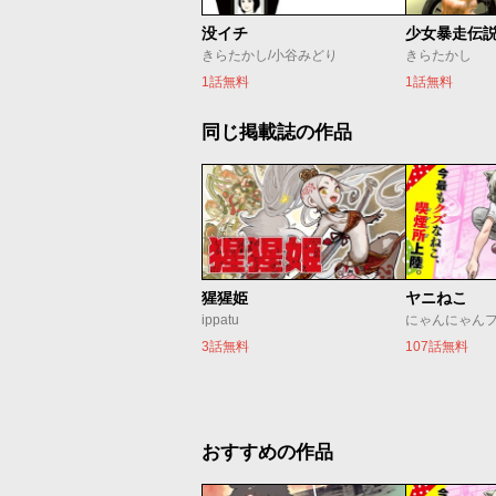
没イチ
少女暴走伝
きらたかし/小谷みどり
きらたかし
1話無料
1話無料
同じ掲載誌の作品
猩猩姫
ヤニねこ
ippatu
にゃんにゃん
3話無料
107話無料
おすすめの作品