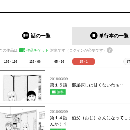
話の一覧
単行本
の一覧
この作品は
作品チケット
対象です（ログインが必要です）
165 - 116
115 - 66
65 - 16
15 - 1
2018/03/09
第１５話 部屋探しは甘くないわぁ‥
無料
2018/03/09
第１４話 伯父（おじ）さんになってし
んか！？