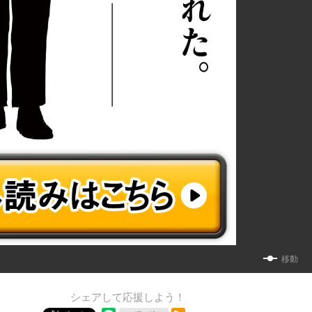
移動
シェアして応援しよう！
RSSフィード