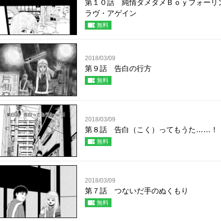
第１０話 純情ダメダメＢｏｙフォーリ
ラヴ・アゲイン
無料
2018/03/09
第９話 告白の行方
無料
2018/03/09
第８話 告白（こく）ってもうた……！
無料
2018/03/09
第７話 つないだ手のぬくもり
無料