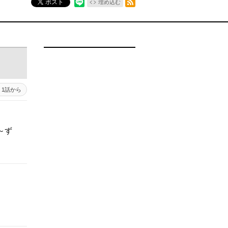
ポスト
埋め込む
1話から
～ず