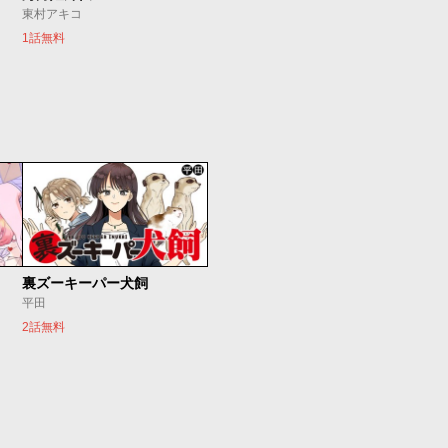
東村アキコ
1話無料
裏ズーキーパー犬飼
平田
2話無料