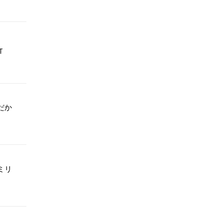
Ｔ
だか
ミリ