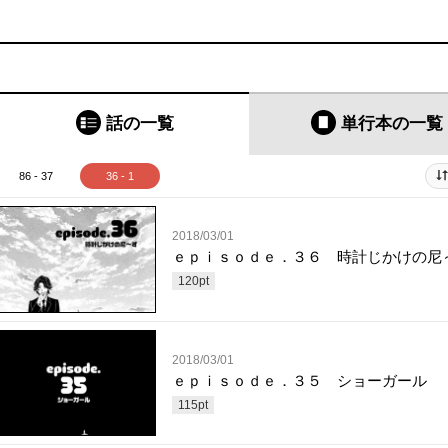
話の一覧
単行本
の一覧
86 - 37
36 - 1
2018/03/01
ｅｐｉｓｏｄｅ．３６ 時計じかけの尼
120
pt
2018/03/01
ｅｐｉｓｏｄｅ．３５ ショーガール
115
pt