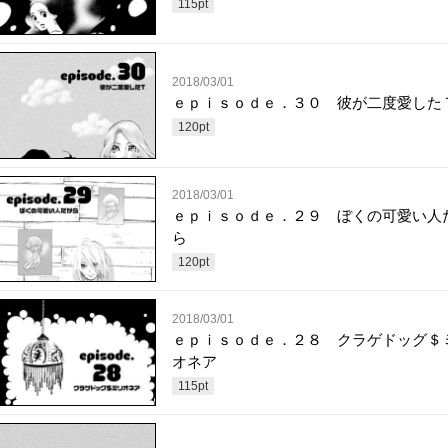
115
pt
2018/03/01
ｅｐｉｓｏｄｅ．３０ 彼が二度愛した
120
pt
2018/03/01
ｅｐｉｓｏｄｅ．２９ ぼくの可愛い人
ら
120
pt
2018/03/01
ｅｐｉｓｏｄｅ．２８ クラゲドッグ＄
オネア
115
pt