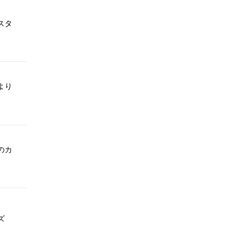
スタ
より
のカ
ズ