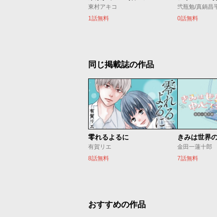
東村アキコ
1話無料
0話無料
同じ掲載誌の作品
零れるよるに
きみは世界
有賀リエ
金田一蓮十郎
8話無料
7話無料
おすすめの作品