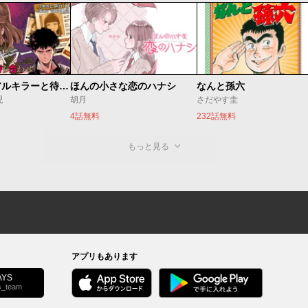
今夜もシリアルキラーと待ち合わせ
ほんの小さな恋のハナシ
なんと孫六
児
胡月
さだやす圭
4話無料
232話無料
もっと見る
アプリもあります
YS
s_team