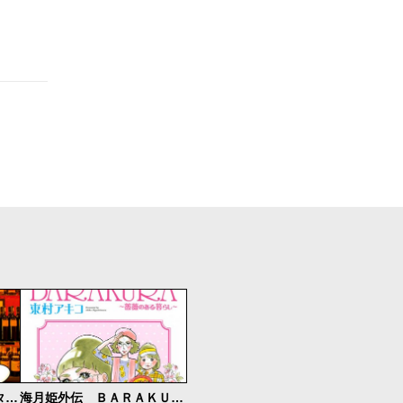
東京タラレバ娘番外編 タラレＢａｒ
海月姫外伝 ＢＡＲＡＫＵＲＡ～薔薇のある暮らし～