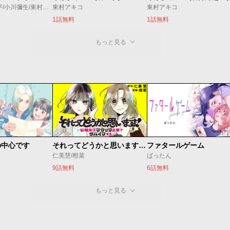
弐瓶勉/真鍋昌平/小川彌生/東村アキコ/五十嵐大介/すぎむらしんいち/タツヲ/石口十/蟹江鉄史/やしろ学
東村アキコ
東村アキコ
1話無料
1話無料
もっと見る
の中心です
それってどうかと思います！～転職女子、ブラック企業でサバイブする。～
ファタールゲーム
仁美慧/柑菜
ばったん
9話無料
6話無料
もっと見る