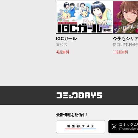
IGCガール
東和広
伊口紺/中村優
4話無料
11話無料
コミックDAYS
最新情報を配信中!
編集部ブログ
コミックDA
@comicday