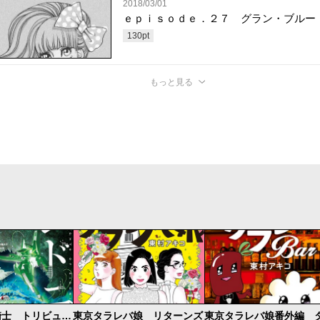
2018/03/01
ｅｐｉｓｏｄｅ．２７ グラン・ブルー
130
pt
もっと見る
シドニアの騎士 トリビュートマンガ・イラスト集
東京タラレバ娘 リターンズ