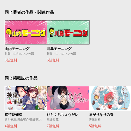
同じ著者の作品・関連作品
山内モーニング
川島モーニング
川島・山内のマンガ沼
川島・山内のマンガ沼
6話無料
5話無料
同じ掲載誌の作品
接待麻雀課
ひとくちちょうだい
まがりなりの春
新川帆立/奥山響介/後藤悠太
髙井野花
伊波日和
4話無料
7話無料
5話無料