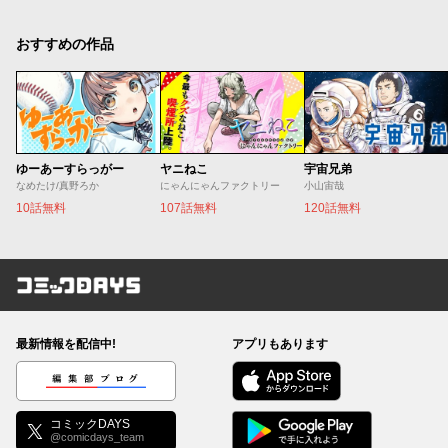
おすすめの作品
ゆーあーすらっがー
ヤニねこ
宇宙兄弟
なめたけ/真野ろか
にゃんにゃんファクトリー
小山宙哉
10話無料
107話無料
120話無料
コミックDAYS
最新情報を配信中!
アプリもあります
編集部ブログ
コミックDAYS
@comicdays_team