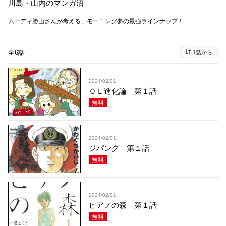
川島・山内のマンガ沼
ムーディ勝山さんが考える、モーニング夢の最強ラインナップ！
全6話
1話から
2024/02/01
ＯＬ進化論 第１話
無料
2024/02/01
ジパング 第１話
無料
2024/02/01
ピアノの森 第１話
無料