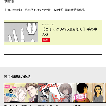
申旼諝
【2023年後期・第84回ちばてつや賞一般部門】奨励賞受賞作品
2024/01/25
【コミックDAYS読み切り】手の中
のG
無料
同じ掲載誌の作品