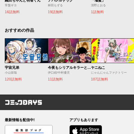
織田ちゃんと明智くん
アパレルドッグ
「壇蜜」
常盤ギヨ
林田もずる
清野とおる
16話無料
19話無料
1話無料
おすすめの作品
宇宙兄弟
今夜もシリアルキラーと待ち合わせ
ヤニねこ
小山宙哉
伊口紺/中村優児
にゃんにゃんファクトリー
120話無料
11話無料
107話無料
コミックDAYS
最新情報を配信中!
アプリもあります
編集部ブログ