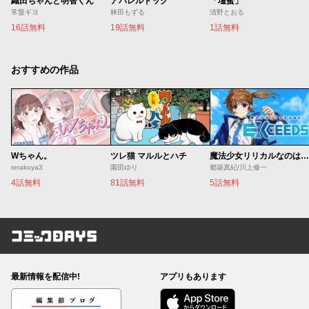
織田ちゃんと明智くん
アパレルドッグ
「壇蜜」
常盤ギヨ
林田もずる
清野とおる
16話無料
19話無料
1話無料
おすすめの作品
Wちゃん。
ツレ猫 マルルとハチ
魔法少女リリカルなのは EXCEEDS
terakoya3
園田ゆり
都築真紀/川上修一
4話無料
81話無料
5話無料
コミックDAYS
最新情報を配信中!
アプリもあります
編集部ブログ