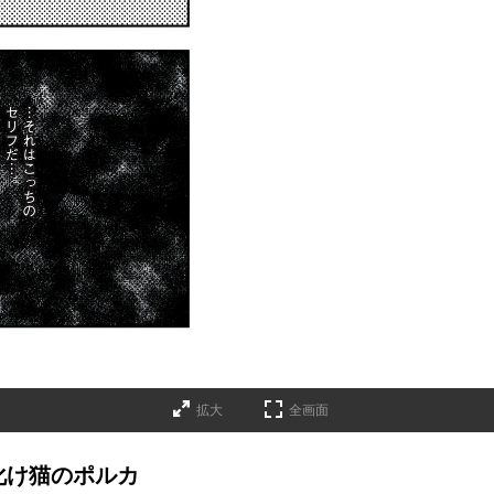
拡大
全画面
化け猫のポルカ