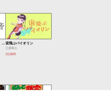
もうひとつのピアノの森 整う音
宙飛ぶバイオリン
三原和人
2話無料