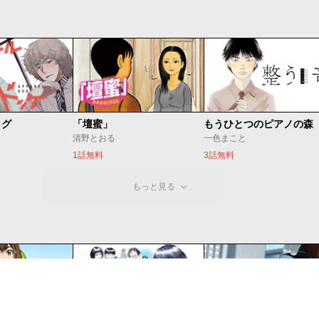
ッグ
「壇蜜」
清野とおる
一色まこと
1話無料
3話無料
もっと見る