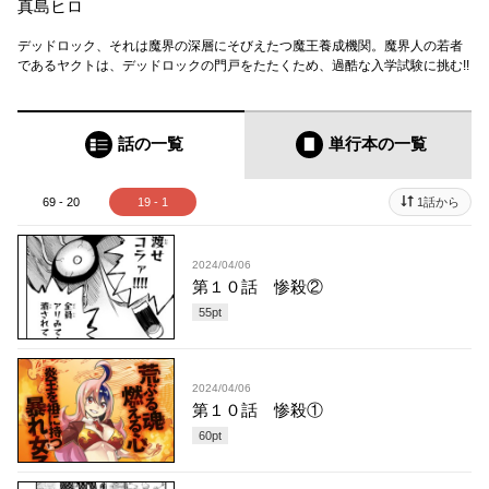
真島ヒロ
デッドロック、それは魔界の深層にそびえたつ魔王養成機関。魔界人の若者
であるヤクトは、デッドロックの門戸をたたくため、過酷な入学試験に挑む!!
話の一覧
単行本
の一覧
69 - 20
19 - 1
1話から
2024/04/06
第１０話 惨殺②
55
pt
2024/04/06
第１０話 惨殺①
60
pt