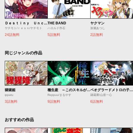
Ｄｅｓｔｉｎｙ Ｕｎｃｈａｉｎ Ｏｎｌｉｎｅ 吸血鬼少女となって、やがて『赤の魔王』と呼ばれるようになりました
THE BAND
ヤクマン
ヤチモト/ｒｅｓｎ/ヤチモト
ハロルド作石
加瀬あつし
24話無料
5話無料
2話無料
同じジャンルの作品
猩猩姫
種生産 ～このスキルがチートだとまだ誰も気付いていない～
ベオグラードメトロの子供たち
ippatu
Reppuu/まるやす
隷蔵庫/山座一心
3話無料
9話無料
6話無料
おすすめの作品