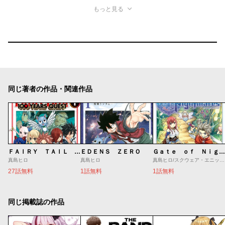
もっと見る
同じ著者の作品・関連作品
ＦＡＩＲＹ ＴＡＩＬ １００ ＹＥＡＲＳ ＱＵＥＳＴ
ＥＤＥＮＳ ＺＥＲＯ
Ｇａｔｅ ｏｆ Ｎｉｇｈｔｍａｒｅｓ
真島ヒロ
真島ヒロ
真島ヒロ/スクウェア・エニックス/マツオカヨシノリ
27話無料
1話無料
1話無料
同じ掲載誌の作品