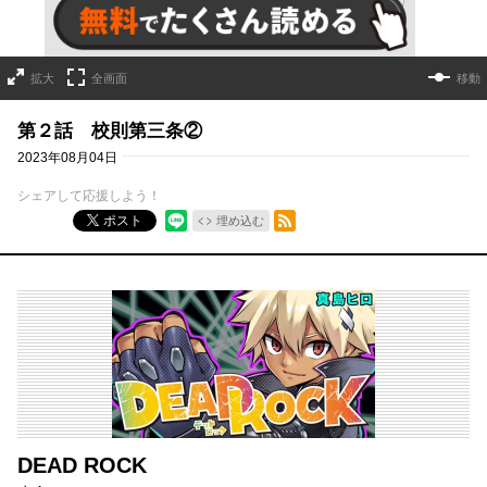
拡大
全画面
移動
第２話 校則第三条②
2023年08月04日
シェアして応援しよう！
RSSフィード
ポスト
埋め込む
DEAD ROCK