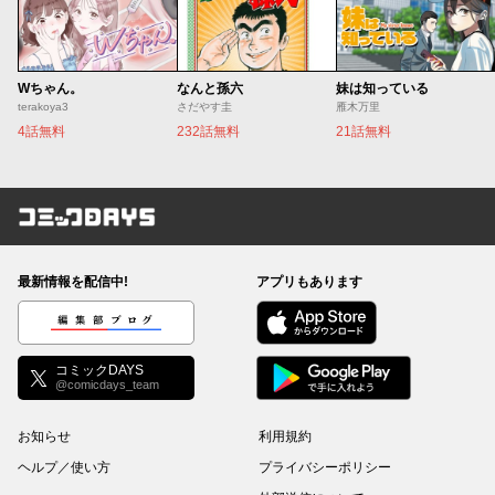
Wちゃん。
なんと孫六
妹は知っている
terakoya3
さだやす圭
雁木万里
4話無料
232話無料
21話無料
コミックDAYS
最新情報を配信中!
アプリもあります
編集部ブログ
コミックDAYS
@comicdays_team
お知らせ
利用規約
ヘルプ／使い方
プライバシーポリシー