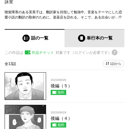
詠里
聴覚障害のある芙美子は、翻訳家を目指して勉強中。音楽をテーマにした恋
愛小説の翻訳の取材のために、楽器店を訪れる。そこで、ある出会いが…!?
話の一覧
単行本
の一覧
この作品は
作品チケット
対象です（ログインが必要です）
全13話
1話から
2023/09/29
後編（５）
無料
2023/09/29
後編（４）
無料