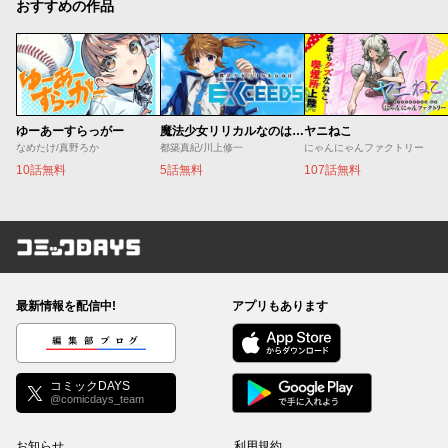
おすすめの作品
ゆーあーすらっがー
魔法少女リリカルなのは EXCEEDS
ヤニねこ
なめたけ/真野ろか
都築真紀/川上修一
にゃんにゃんファクトリー
10話無料
5話無料
107話無料
コミックDAYS
最新情報を配信中!
アプリもあります
編集部ブログ
コミックDAYS
@comicdays_team
お知らせ
利用規約