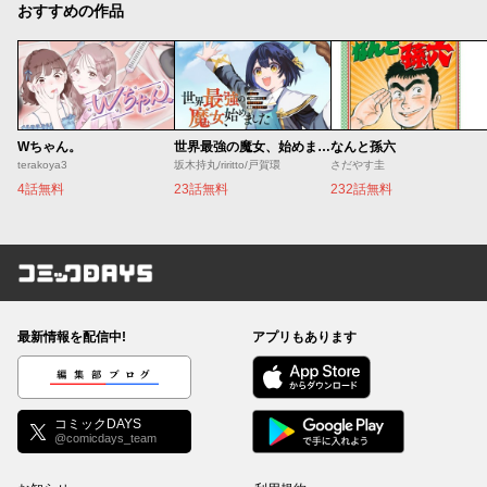
おすすめの作品
Wちゃん。
世界最強の魔女、始めました ～私だけ『攻略サイト』を見れる世界で自由に生きます～
なんと孫六
terakoya3
坂木持丸/riritto/戸賀環
さだやす圭
4話無料
23話無料
232話無料
コミックDAYS
最新情報を配信中!
アプリもあります
編集部ブログ
コミックDAYS
@comicdays_team