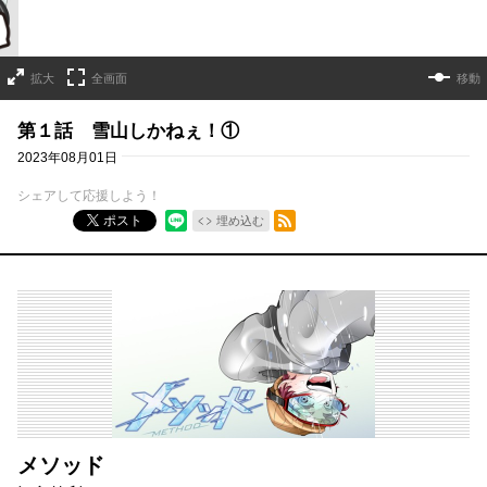
拡大
全画面
移動
第１話 雪山しかねぇ！①
2023年08月01日
シェアして応援しよう！
RSSフィード
ポスト
埋め込む
メソッド