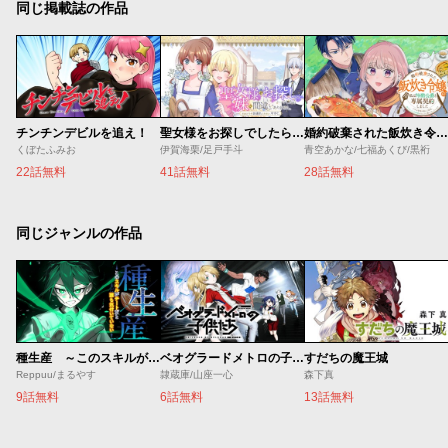
同じ掲載誌の作品
チンチンデビルを追え！
聖女様をお探しでしたら妹で間違いありません。さあどうぞお連れください、今すぐ。
婚約破棄された飯炊き令嬢の私は冷酷公爵と専属契約しました～ですが胃袋を掴んだ結果、冷たかった公爵様がどんどん優しくなっています～
くぼたふみお
伊賀海栗/足戸手斗
青空あかな/七福あくび/黒裄
22話無料
41話無料
28話無料
同じジャンルの作品
種生産 ～このスキルがチートだとまだ誰も気付いていない～
ベオグラードメトロの子供たち
すだちの魔王城
Reppuu/まるやす
隷蔵庫/山座一心
森下真
9話無料
6話無料
13話無料