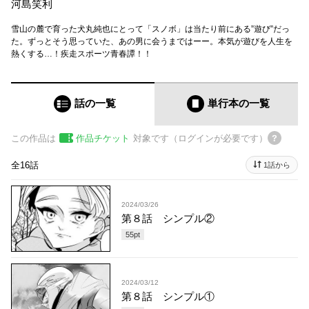
河島笑利
雪山の麓で育った犬丸純也にとって「スノボ」は当たり前にある”遊び”だっ
た。ずっとそう思っていた、あの男に会うまではーー。本気が遊びを人生を
熱くする…！疾走スポーツ青春譚！！
話の一覧
単行本
の一覧
この作品は
作品チケット
対象です（ログインが必要です）
全16話
1話から
2024/03/26
第８話 シンプル②
55
pt
2024/03/12
第８話 シンプル①