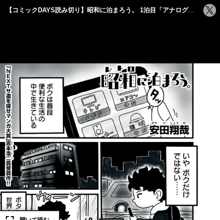
シ
【コミックDAYS読み切り】昭和に泊まろう。 1泊目「アナログテレビ」
ェ
ア
す
る