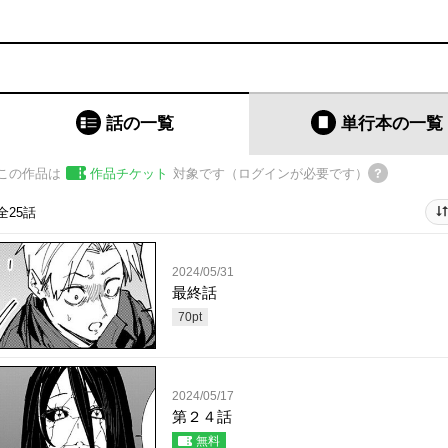
話の一覧
単行本
の一覧
この作品は
作品チケット
対象です（ログインが必要です）
全25話
2024/05/31
最終話
70
pt
2024/05/17
第２４話
無料