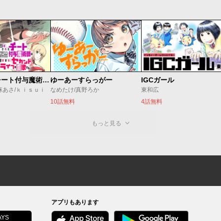
追放されたチート付与魔術師は気ままなセカンドライフを謳歌する。 ～俺は武器だけじゃなく、あらゆるものに『強化ポイント』を付与できるし、俺の意思でいつでも効果を解除できるけど、残った人たち大丈夫？～
ゆーあーすらっがー
IGCガール
麻あさ/ｋｉｓｕｉ
なめたけ/真野ろか
東和広
10話無料
4話無料
もっと見る
アプリもあります
YS