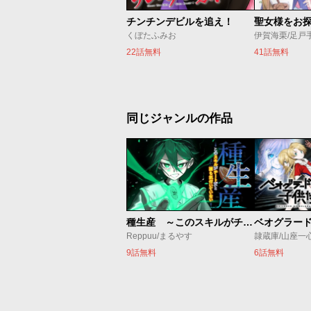
チンチンデビルを追え！
くぼたふみお
伊賀海栗/足戸
22話無料
41話無料
同じジャンルの作品
種生産 ～このスキルがチートだとまだ誰も気付いていない～
Reppuu/まるやす
隷蔵庫/山座一
9話無料
6話無料