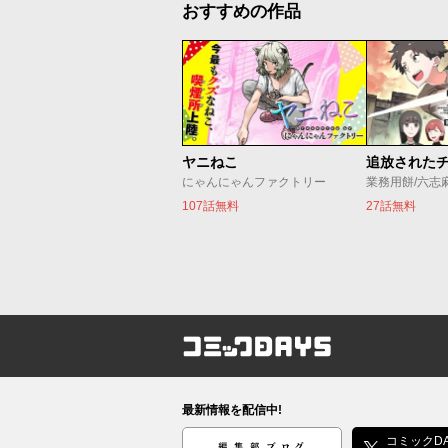
おすすめの作品
ヤニねこ
にゃんにゃんファクトリー
業務用餅/六志
107話無料
27話無料
コミックDAYS
最新情報を配信中!
編集部ブログ
コミックDA