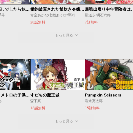
聖女様をお探しでしたら妹で間違いありません。さあどうぞお連れください、今すぐ。
婚約破棄された飯炊き令嬢の私は冷酷公爵と専属契約しました～ですが胃袋を掴んだ結果、冷たかった公爵様がどんどん優しくなっています～
手斗
青空あかな/七福あくび/黒裄
斯道歩/明石六郎
28話無料
7話無料
もっと見る
ベオグラードメトロの子供たち
すだちの魔王城
Pumpkin Scissors
心
森下真
岩永亮太郎
13話無料
15話無料
もっと見る