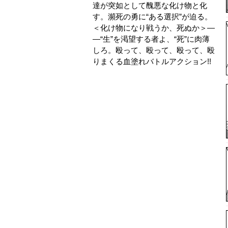
達が突如として醜悪な化け物と化
す。瀕死の勇に“ある選択”が迫る。
＜化け物になり戦うか、死ぬか＞―
―“生”を渇望する者よ、“死”に肉薄
しろ。殴って、殴って、殴って、殴
りまくる血塗れバトルアクション!!