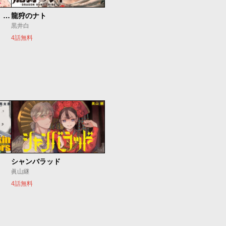
最強出戻り中年冒険者は、今さら命なんてかけたくない
龍狩のナト
黒井白
4話無料
シャンバラッド
眞山継
4話無料