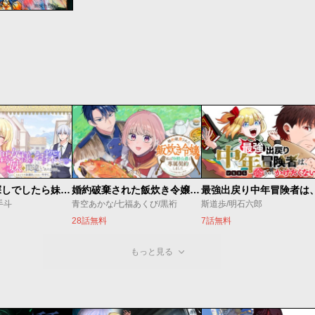
聖女様をお探しでしたら妹で間違いありません。さあどうぞお連れください、今すぐ。
婚約破棄された飯炊き令嬢の私は冷酷公爵と専属契約しました～ですが胃袋を掴んだ結果、冷たかった公爵様がどんどん優しくなっています～
手斗
青空あかな/七福あくび/黒裄
斯道歩/明石六郎
28話無料
7話無料
もっと見る