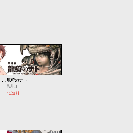
最強出戻り中年冒険者は、今さら命なんてかけたくない
龍狩のナト
黒井白
4話無料