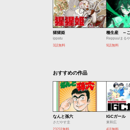
猩猩姫
ippatu
Reppuu/まる
3話無料
9話無料
おすすめの作品
なんと孫六
IGCガール
さだやす圭
東和広
232話無料
4話無料