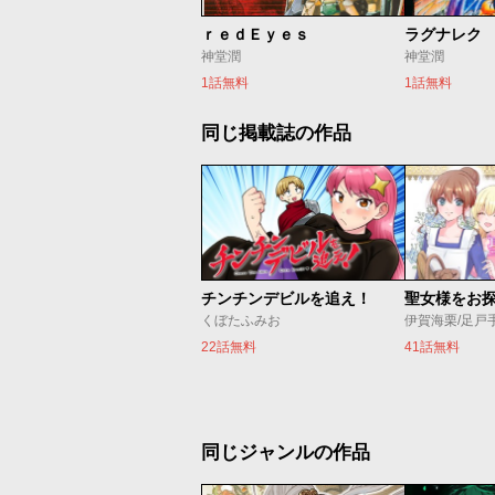
ｒｅｄＥｙｅｓ
ラグナレク
神堂潤
神堂潤
1話無料
1話無料
同じ掲載誌の作品
チンチンデビルを追え！
くぼたふみお
伊賀海栗/足戸
22話無料
41話無料
同じジャンルの作品