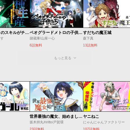
種生産 ～このスキルがチートだとまだ誰も気付いていない～
ベオグラードメトロの子供たち
すだちの魔王城
やす
隷蔵庫/山座一心
森下真
6話無料
13話無料
もっと見る
世界最強の魔女、始めました ～私だけ『攻略サイト』を見れる世界で自由に生きます～
ヤニねこ
坂木持丸/riritto/戸賀環
にゃんにゃんファクトリー
23話無料
107話無料