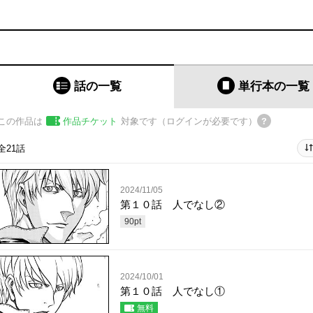
話の一覧
単行本
の一覧
この作品は
作品チケット
対象です（ログインが必要です）
全21話
2024/11/05
第１０話 人でなし②
90
pt
2024/10/01
第１０話 人でなし①
無料