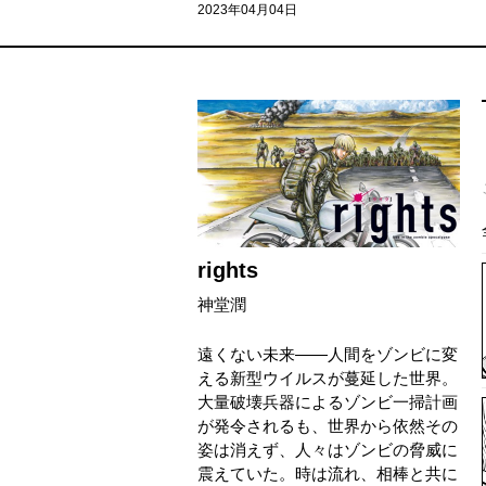
2023年04月04日
rights
神堂潤
遠くない未来――人間をゾンビに変
える新型ウイルスが蔓延した世界。
大量破壊兵器によるゾンビ一掃計画
が発令されるも、世界から依然その
姿は消えず、人々はゾンビの脅威に
震えていた。時は流れ、相棒と共に