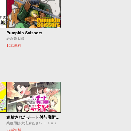
Pumpkin Scissors
岩永亮太郎
15話無料
追放されたチート付与魔術師は気ままなセカンドライフを謳歌する。 ～俺は武器だけじゃなく、あらゆるものに『強化ポイント』を付与できるし、俺の意思でいつでも効果を解除できるけど、残った人たち大丈夫？～
業務用餅/六志麻あさ/ｋｉｓｕｉ
27話無料