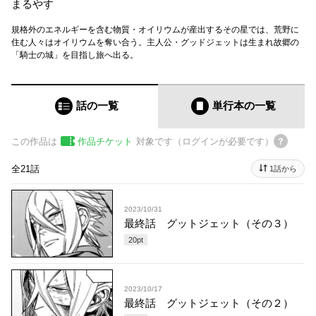
まるやす
規格外のエネルギーを含む物質・オイリウムが産出するその星では、荒野に
住む人々はオイリウムを奪い合う。主人公・グッドジェットは生まれ故郷の
「騎士の城」を目指し旅へ出る。
話の一覧
単行本
の一覧
この作品は
作品チケット
対象です（ログインが必要です）
全21話
1話から
2023/10/31
最終話 グットジェット（その３）
20
pt
2023/10/17
最終話 グットジェット（その２）