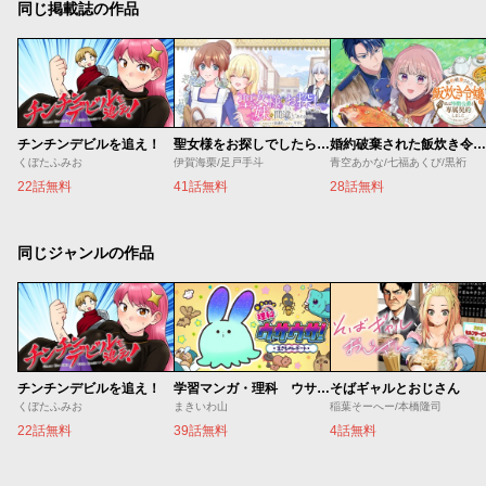
同じ掲載誌の作品
チンチンデビルを追え！
聖女様をお探しでしたら妹で間違いありません。さあどうぞお連れください、今すぐ。
婚約破棄された飯炊き令嬢の私は冷酷公爵と専属契約しました～ですが胃袋を掴んだ結果、冷たかった公爵様がどんどん優しくなっています～
くぼたふみお
伊賀海栗/足戸手斗
青空あかな/七福あくび/黒裄
22話無料
41話無料
28話無料
同じジャンルの作品
チンチンデビルを追え！
学習マンガ・理科 ウサウサ！
そばギャルとおじさん
くぼたふみお
まきいわ山
稲葉そーへー/本橋隆司
22話無料
39話無料
4話無料