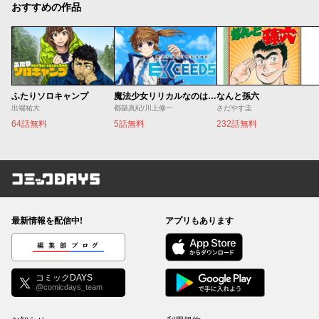
おすすめの作品
ふたりソロキャンプ
魔法少女リリカルなのは EXCEEDS
なんと孫六
出端祐大
都築真紀/川上修一
さだやす圭
64話無料
5話無料
232話無料
コミックDAYS
最新情報を配信中!
アプリもあります
編集部ブログ
コミックDAYS
@comicdays_team