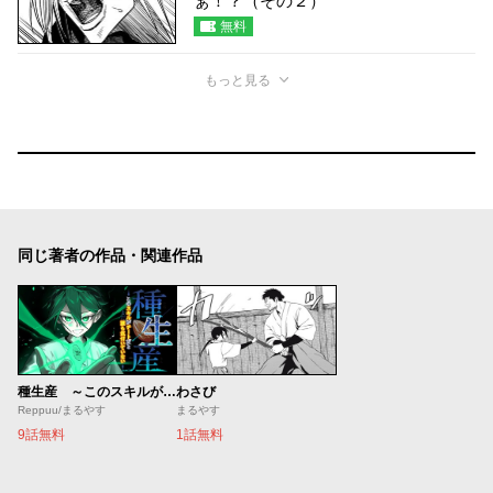
ぁ！？（その２）
無料
もっと見る
同じ著者の作品・関連作品
種生産 ～このスキルがチートだとまだ誰も気付いていない～
わさび
Reppuu/まるやす
まるやす
9話無料
1話無料