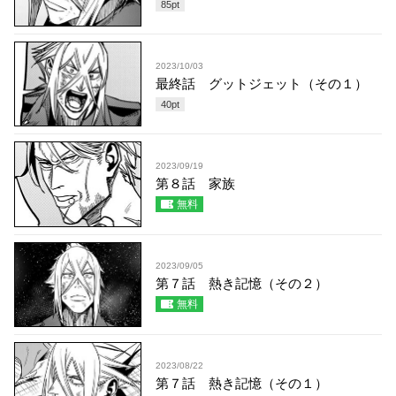
85
pt
2023/10/03
最終話 グットジェット（その１）
40
pt
2023/09/19
第８話 家族
無料
2023/09/05
第７話 熱き記憶（その２）
無料
2023/08/22
第７話 熱き記憶（その１）