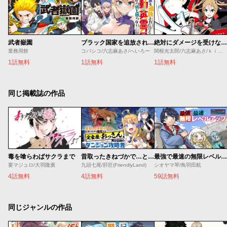
武者嶽園
ブラック国家を追放されたけど【全自動・英霊召喚】があるから何も困らない。
絶対にダメージを受けないスキルをもらったので、冒険者として無双してみる
業務用餅
コバシコ/六志麻あさ/へいろー
関根光太郎/六志麻あさ/ｋｉｓｕｉ
1話無料
1話無料
1話無料
同じ掲載誌の作品
毒を喰らわばサクラまで
昔取ったきねづかで…と言いながら無双する定食屋のおっさん、実は伝説のダンジョン攻略者
最強で最速の無限レベルアップ ～スキル【経験値１０００倍】と【レベルフリー】でレベル上限の枷が外れた俺は無双する～
要マジュロ/大羽隆廣
九頭七尾/肝匠(FriendlyLand)
シオヤマ琴/鳥羽田航
4話無料
4話無料
59話無料
同じジャンルの作品