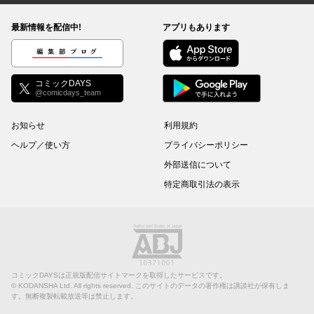
最新情報を配信中!
アプリもあります
編集部ブログ
コミックDAYS
@comicdays_team
お知らせ
利用規約
ヘルプ／使い方
プライバシーポリシー
外部送信について
特定商取引法の表示
コミックDAYSは正規版配信サイトマークを取得したサービスです。
©
KODANSHA Ltd.
All rights reserved. このサイトのデータの著作権は講談社が保有しま
す。無断複製転載放送等は禁止します。