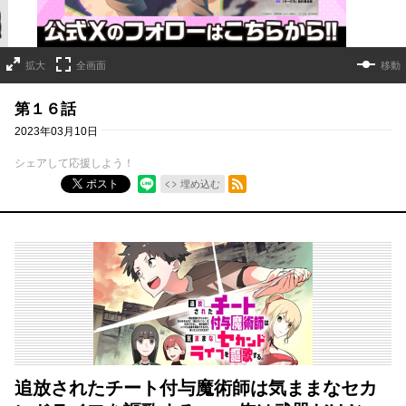
拡大
全画面
移動
第１６話
2023年03月10日
シェアして応援しよう！
RSSフィード
ポスト
埋め込む
追放されたチート付与魔術師は気ままなセカ