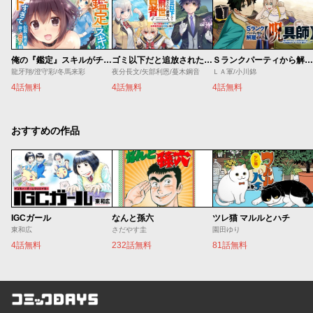
俺の『鑑定』スキルがチートすぎて
ゴミ以下だと追放された使用人、実は前世賢者です ～史上最強の賢者、世界最高峰の学園に通う～
Ｓランクパーティから解雇された【呪具師】～『呪いのアイテム』しか作れませんが、その性能はアーティファクト級なり……！～
龍牙翔/澄守彩/冬馬来彩
夜分長文/矢部利恩/蔓木鋼音
ＬＡ軍/小川錦
4話無料
4話無料
4話無料
おすすめの作品
IGCガール
なんと孫六
ツレ猫 マルルとハチ
東和広
さだやす圭
園田ゆり
4話無料
232話無料
81話無料
コミックDAYS