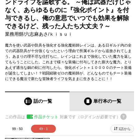
ンドライフを謳歌する。 ～俺は武器だけじゃ
なく、あらゆるものに『強化ポイント』を付
与できるし、俺の意思でいつでも効果を解除
できるけど、残った人たち大丈夫？～
業務用餅
/
六志麻あさ
/
ｋｉｓｕｉ
魔力を使い武器や防具を強化する強化魔術師レインは、ある日ギルド内の全
ての武器防具が十分強くなったという理由で所属ギルドから追放されてしま
う。あまりの理不尽な仕打ちに、レインはこれまで強化していた魔力を返し
てもらうことにした。これまで様々な装備に付与してきた膨大な魔力。とり
あえず適当な銅の剣に付与したら、強化ポイント＋１００００のチート装備
が誕生してしまい！？戦闘経験ゼロの魔術師が、どんなものでもチート装備
にできる魔法で新たな冒険者ライフを気ままに生きることに！！
話の一覧
単行本
の一覧
この作品は
作品チケット
対象です（ログインが必要です）
99 - 50
49 - 1
1話から