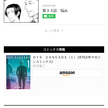
2023/07/28
第３３話 悩み
無料
もっと見る
コミックス情報
ＤＹＳ ＣＡＳＣＡＤＥ（１） (月刊少年マガジ
ンコミックス)
中川海二