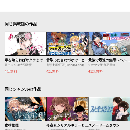
同じ掲載誌の作品
毒を喰らわばサクラまで
昔取ったきねづかで…と言いながら無双する定食屋のおっさん、実は伝説のダンジョン攻略者
最強で最速の無限レベルアップ ～スキル【経験値１０００倍】と【レベルフリー】でレベル上限の枷が外れた俺は無双する～
要マジュロ/大羽隆廣
九頭七尾/肝匠(FriendlyLand)
シオヤマ琴/鳥羽田航
4話無料
4話無料
41話無料
同じジャンルの作品
虚構推理
今夜もシリアルキラーと待ち合わせ
スノードームタウン