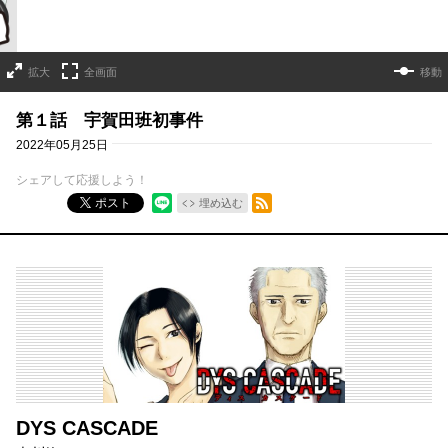
拡大
全画面
移動
第１話 宇賀田班初事件
2022年05月25日
シェアして応援しよう！
RSSフィード
ポスト
埋め込む
DYS CASCADE