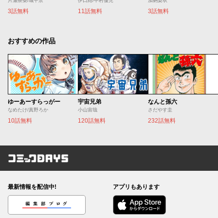
片瀬茶柴/城平京
伊口紺/中村優児
加納梨衣
3話無料
11話無料
3話無料
おすすめの作品
ゆーあーすらっがー
宇宙兄弟
なんと孫六
なめたけ/真野ろか
小山宙哉
さだやす圭
10話無料
120話無料
232話無料
コミックDAYS
最新情報を配信中!
アプリもあります
編集部ブログ