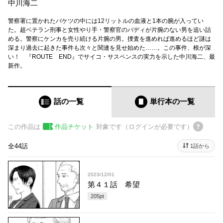
中川海二
警察署に置かれたバケツの中には12リットルの血液と1本の腕が入ってい
た。超ベテラン刑事と女性やり手・警察官のバディが片腕のない男を追い詰
める。警察にケンカを売り続ける片腕の男。捜査を進めれば進めるほど謎は
深まり過去に起きた事件も次々と関連を見せ始めた……。この事件、根が深
い！ 『ROUTE END』でサイコ・サスペンスの実力を示した中川海二、最
新作。
話の一覧
単行本
の一覧
この作品は
作品チケット
対象です（ログインが必要です）
全44話
1話から
2023/12/01
第４１話 希望
205
pt