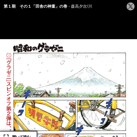
シ
第１期 その１「田舎の神童」の巻
森高夕次/川
ェ
ア
す
る