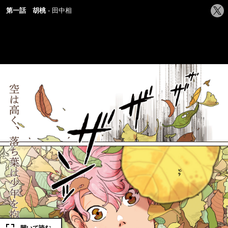
シ
第一話 胡桃
田中相
ェ
ア
す
る