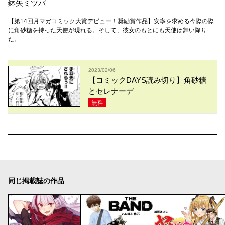
鉢矢ミツバ
【第14回月マガコミック大賞デビュー！奨励賞作品】安寧を求める今際の際
に角砂糖を持った天使が現れる。そして、彼女のもとにも天使は舞い降り
た。
2023/02/06
【コミックDAYS読み切り】角砂糖
とセレナーデ
無料
同じ掲載誌の作品