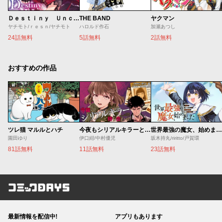
Ｄｅｓｔｉｎｙ Ｕｎｃｈａｉｎ Ｏｎｌｉｎｅ 吸血鬼少女となって、やがて『赤の魔王』と呼ばれるようになりました
THE BAND
ヤクマン
ヤチモト/ｒｅｓｎ/ヤチモト
ハロルド作石
加瀬あつし
24話無料
5話無料
2話無料
おすすめの作品
ツレ猫 マルルとハチ
今夜もシリアルキラーと待ち合わせ
世界最強の魔女、始めました ～私だけ『攻略サイト』を見れる世界で自由に生きます～
園田ゆり
伊口紺/中村優児
坂木持丸/riritto/戸賀環
81話無料
11話無料
23話無料
コミックDAYS
最新情報を配信中!
アプリもあります