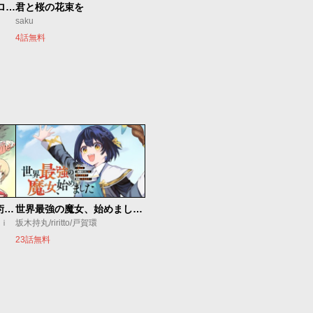
新仮面ライダーSPIRITS ロンリー仮面ライダー編
君と桜の花束を
saku
4話無料
追放されたチート付与魔術師は気ままなセカンドライフを謳歌する。 ～俺は武器だけじゃなく、あらゆるものに『強化ポイント』を付与できるし、俺の意思でいつでも効果を解除できるけど、残った人たち大丈夫？～
世界最強の魔女、始めました ～私だけ『攻略サイト』を見れる世界で自由に生きます～
ｕｉ
坂木持丸/riritto/戸賀環
23話無料