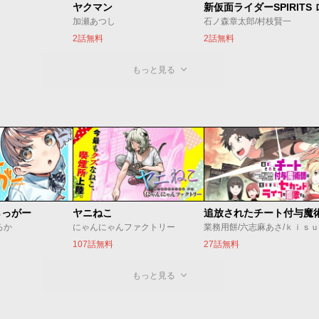
ヤクマン
加瀬あつし
石ノ森章太郎/村枝賢一
2話無料
2話無料
もっと見る
らっがー
ヤニねこ
ろか
にゃんにゃんファクトリー
業務用餅/六志麻あさ/ｋｉｓ
107話無料
27話無料
もっと見る