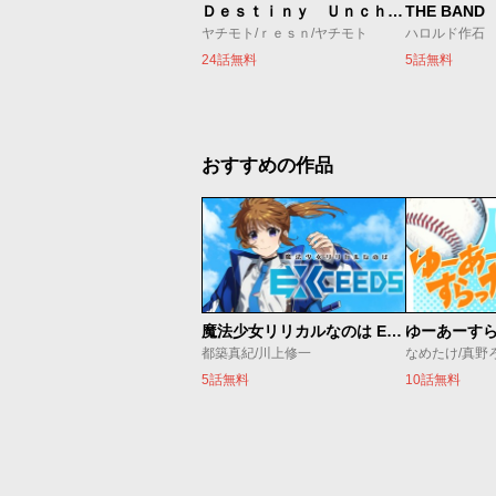
Ｄｅｓｔｉｎｙ Ｕｎｃｈａｉｎ Ｏｎｌｉｎｅ 吸血鬼少女となって、やがて『赤の魔王』と呼ばれるようになりました
THE BAND
ヤチモト/ｒｅｓｎ/ヤチモト
ハロルド作石
24話無料
5話無料
おすすめの作品
魔法少女リリカルなのは EXCEEDS
ゆーあーす
都築真紀/川上修一
なめたけ/真野
5話無料
10話無料