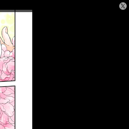
シ
ェ
ア
す
る