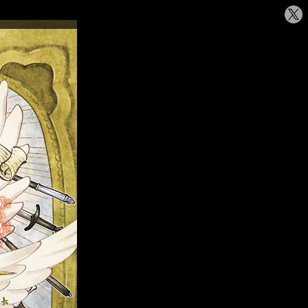
シ
ェ
ア
す
る