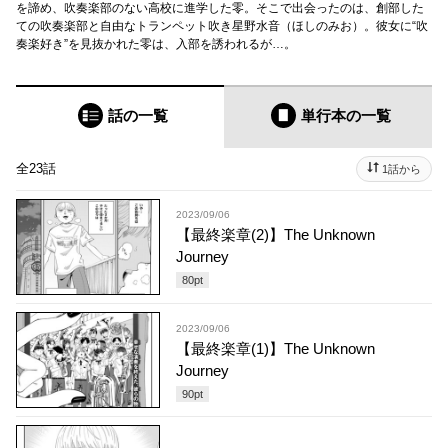
を諦め、吹奏楽部のない高校に進学した零。そこで出会ったのは、創部した
ての吹奏楽部と自由なトランペット吹き星野水音（ほしのみお）。彼女に“吹
奏楽好き”を見抜かれた零は、入部を誘われるが…。
話の一覧
単行本
の一覧
全23話
1話から
2023/09/06
【最終楽章(2)】The Unknown
Journey
80
pt
2023/09/06
【最終楽章(1)】The Unknown
Journey
90
pt