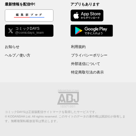
最新情報を配信中!
アプリもあります
編集部ブログ
コミックDAYS
@comicdays_team
お知らせ
利用規約
ヘルプ／使い方
プライバシーポリシー
外部送信について
特定商取引法の表示
コミックDAYSは正規版配信サイトマークを取得したサービスです。
©
KODANSHA Ltd.
All rights reserved. このサイトのデータの著作権は講談社が保有しま
す。無断複製転載放送等は禁止します。