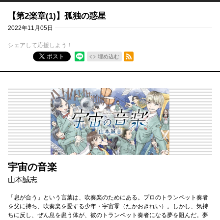
【第2楽章(1)】孤独の惑星
2022年11月05日
シェアして応援しよう！
RSSフィード
ポスト
埋め込む
宇宙の音楽
山本誠志
「息が合う」という言葉は、吹奏楽のためにある。プロのトランペット奏者
を父に持ち、吹奏楽を愛する少年・宇宙零（たかおきれい）。しかし、気持
ちに反し、ぜん息を患う体が、彼のトランペット奏者になる夢を阻んだ。夢