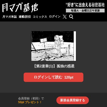
毎週火・金曜日正午更新
月マガ基地公式X
検索
ログイン
月マガ本誌
連載/読切
コミックス
【第2楽章(1)】孤独の惑星
ログインして読む
120pt
会員登録（初回）で
新規会員登録する
50pt プレゼント！