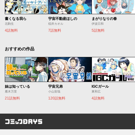
書くなる我ら
宇宙不動産ほしの
まがりなりの春
北駒生
稲井カオル
伊波日和
4話無料
7話無料
5話無料
おすすめの作品
妹は知っている
宇宙兄弟
IGCガール
雁木万里
小山宙哉
東和広
21話無料
120話無料
4話無料
コミックDAYS