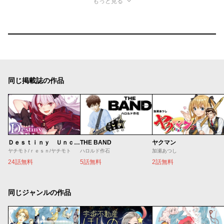
もっと見る
同じ掲載誌の作品
Ｄｅｓｔｉｎｙ Ｕｎｃｈａｉｎ Ｏｎｌｉｎｅ 吸血鬼少女となって、やがて『赤の魔王』と呼ばれるようになりました
THE BAND
ヤクマン
ヤチモト/ｒｅｓｎ/ヤチモト
ハロルド作石
加瀬あつし
24話無料
5話無料
2話無料
同じジャンルの作品