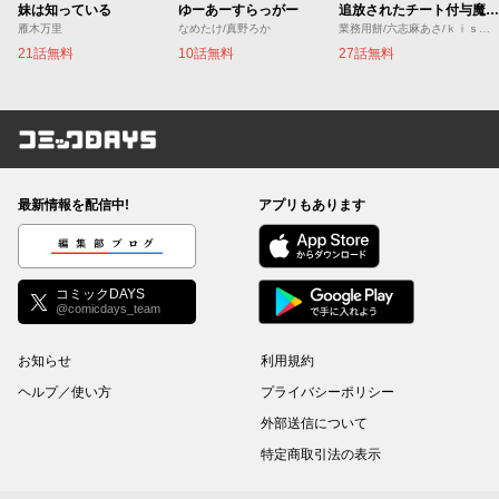
妹は知っている
ゆーあーすらっがー
追放されたチート付与魔術師は気ままなセカンドライフを謳歌する。 ～俺は武器だけじゃなく、あらゆるものに『強化ポイント』を付与できるし、俺の意思でいつでも効果を解除できるけど、残った人たち大丈夫？～
雁木万里
なめたけ/真野ろか
業務用餅/六志麻あさ/ｋｉｓｕｉ
21話無料
10話無料
27話無料
コミックDAYS
最新情報を配信中!
アプリもあります
編集部ブログ
コミックDAYS
@comicdays_team
お知らせ
利用規約
ヘルプ／使い方
プライバシーポリシー
外部送信について
特定商取引法の表示