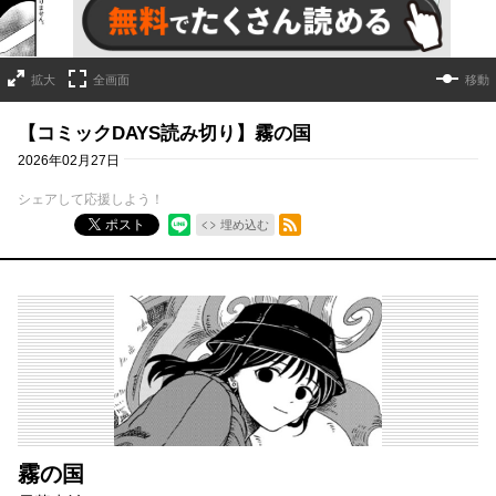
拡大
全画面
移動
【コミックDAYS読み切り】霧の国
2026年02月27日
シェアして応援しよう！
RSSフィード
ポスト
埋め込む
霧の国