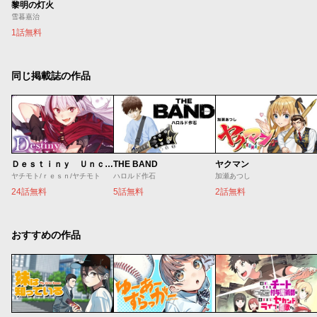
黎明の灯火
雪暮嘉治
1話無料
同じ掲載誌の作品
Ｄｅｓｔｉｎｙ Ｕｎｃｈａｉｎ Ｏｎｌｉｎｅ 吸血鬼少女となって、やがて『赤の魔王』と呼ばれるようになりました
THE BAND
ヤクマン
ヤチモト/ｒｅｓｎ/ヤチモト
ハロルド作石
加瀬あつし
24話無料
5話無料
2話無料
おすすめの作品