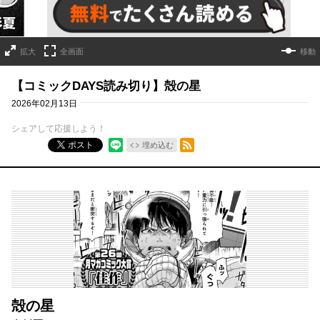
拡大
全画面
移動
【コミックDAYS読み切り】殻の星
2026年02月13日
シェアして応援しよう！
RSSフィード
ポスト
埋め込む
殻の星