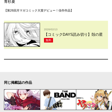
青杉夏
【第26回月マガコミック大賞デビュー！佳作作品】
2026/02/13
【コミックDAYS読み切り】殻の星
無料
同じ掲載誌の作品