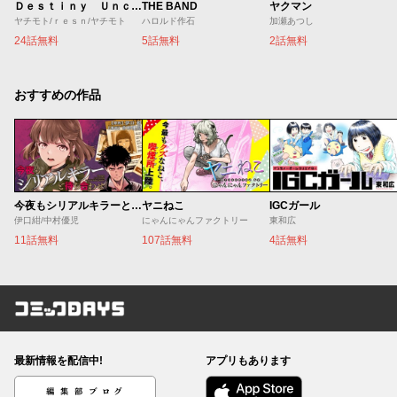
Ｄｅｓｔｉｎｙ Ｕｎｃｈａｉｎ Ｏｎｌｉｎｅ 吸血鬼少女となって、やがて『赤の魔王』と呼ばれるようになりました
THE BAND
ヤクマン
ヤチモト/ｒｅｓｎ/ヤチモト
ハロルド作石
加瀬あつし
24話無料
5話無料
2話無料
おすすめの作品
今夜もシリアルキラーと待ち合わせ
ヤニねこ
IGCガール
伊口紺/中村優児
にゃんにゃんファクトリー
東和広
11話無料
107話無料
4話無料
コミックDAYS
最新情報を配信中!
アプリもあります
編集部ブログ