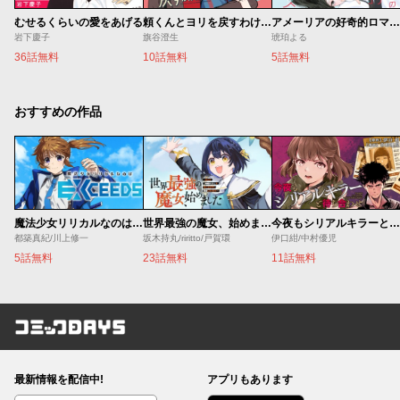
むせるくらいの愛をあげる
頼くんとヨリを戻すわけには！
アメーリアの好奇的ロマンス
岩下慶子
旗谷澄生
琥珀よる
36話無料
10話無料
5話無料
おすすめの作品
魔法少女リリカルなのは EXCEEDS
世界最強の魔女、始めました ～私だけ『攻略サイト』を見れる世界で自由に生きます～
今夜もシリアルキラーと待ち合わせ
都築真紀/川上修一
坂木持丸/riritto/戸賀環
伊口紺/中村優児
5話無料
23話無料
11話無料
コミックDAYS
最新情報を配信中!
アプリもあります