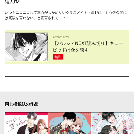
結人I'M
いつもニコニコして本心がつかめないクラスメイト・高野に「もう佐久間に
は冗談を言わない」と宣言されて…？
2026/01/23
【パルシィNEXT読み切り】キュー
ピッドは傘を隠す
無料
同じ掲載誌の作品