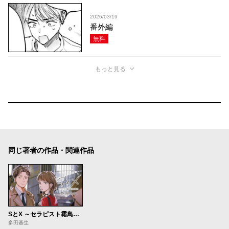
2026/03/19
番外編
無料
もっと見る
同じ著者の作品・関連作品
SとX ～セラピスト霜鳥壱人の告白～
多田基生