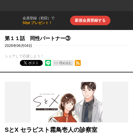
会員登録（初回）で
新規会員登録する
50pt プレゼント！
第１１話 同性パートナー③
2026年06月04日
シェアして応援しよう！
RSSフィード
ポスト
埋め込む
SとX セラピスト霜鳥壱人の診察室