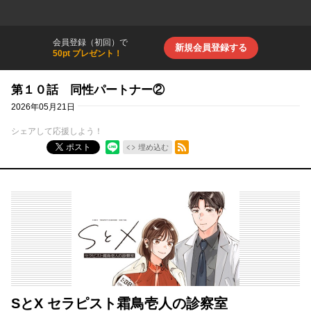
会員登録（初回）で
新規会員登録する
50pt プレゼント！
第１０話 同性パートナー②
2026年05月21日
シェアして応援しよう！
RSSフィード
ポスト
埋め込む
SとX セラピスト霜鳥壱人の診察室