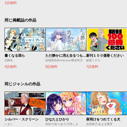
1話無料
同じ掲載誌の作品
書くなる我ら
ただ静かに消え去るつもりでした
新刊１００億冊ください
北駒生
結城芙由奈/macoso/椎名咲月
破賀ミチル
4話無料
9話無料
7話無料
同じジャンルの作品
シルバー・スクリーン
ひなたとひかり
夜明けをつれてくる犬
いまい
高杉六花/べあろ/万冬しま
吉田桃子/あまぎ夏芽