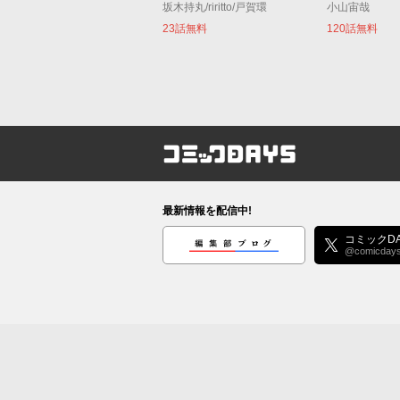
坂木持丸/riritto/戸賀環
小山宙哉
23話無料
120話無料
コミックDAYS
最新情報を配信中!
編集部ブログ
コミックDA
@comicday