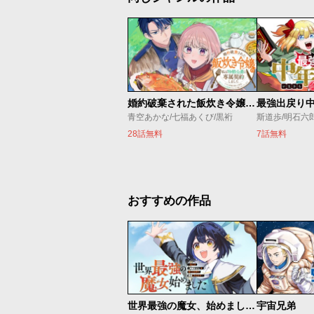
婚約破棄された飯炊き令嬢の私は冷酷公爵と専属契約しました～ですが胃袋を掴んだ結果、冷たかった公爵様がどんどん優しくなっています～
青空あかな/七福あくび/黒裄
斯道歩/明石六
28話無料
7話無料
おすすめの作品
世界最強の魔女、始めました ～私だけ『攻略サイト』を見れる世界で自由に生きます～
宇宙兄弟