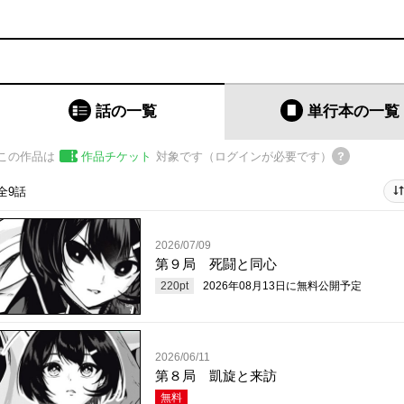
話の一覧
単行本
の一覧
この作品は
作品チケット
対象です（ログインが必要です）
全9話
2026/07/09
第９局 死闘と同心
220
pt
2026年08月13日
に無料公開予定
2026/06/11
第８局 凱旋と来訪
無料