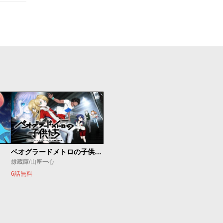
ベオグラードメトロの子供たち
隷蔵庫/山座一心
6話無料