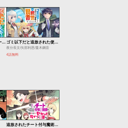
俺の『鑑定』スキルがチートすぎて
ゴミ以下だと追放された使用人、実は前世賢者です ～史上最強の賢者、世界最高峰の学園に通う～
夜分長文/矢部利恩/蔓木鋼音
4話無料
追放されたチート付与魔術師は気ままなセカンドライフを謳歌する。 ～俺は武器だけじゃなく、あらゆるものに『強化ポイント』を付与できるし、俺の意思でいつでも効果を解除できるけど、残った人たち大丈夫？～