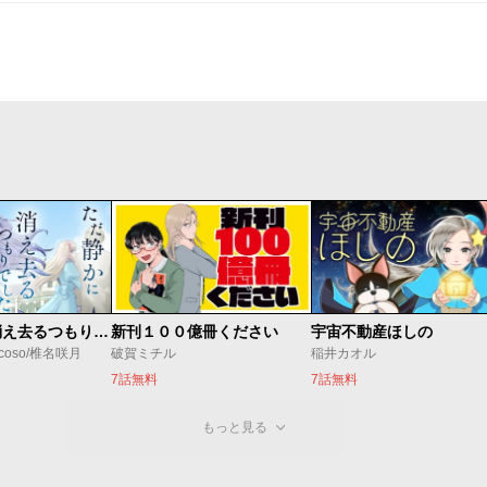
ただ静かに消え去るつもりでした
新刊１００億冊ください
宇宙不動産ほしの
coso/椎名咲月
破賀ミチル
稲井カオル
7話無料
7話無料
もっと見る