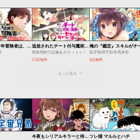
最強出戻り中年冒険者は、今さら命なんてかけたくない
追放されたチート付与魔術師は気ままなセカンドライフを謳歌する。 ～俺は武器だけじゃなく、あらゆるものに『強化ポイント』を付与できるし、俺の意思でいつでも効果を解除できるけど、残った人たち大丈夫？～
郎
業務用餅/六志麻あさ/ｋｉｓｕｉ
龍牙翔/澄守彩/冬馬来彩
27話無料
4話無料
もっと見る
今夜もシリアルキラーと待ち合わせ
ツレ猫 マルルとハチ