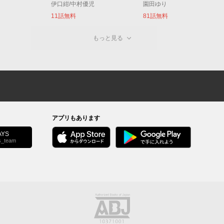
伊口紺/中村優児
園田ゆり
11話無料
81話無料
もっと見る
アプリもあります
YS
s_team