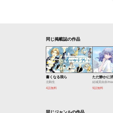
同じ掲載誌の作品
書くなる我ら
北駒生
結城芙由奈/ma
4話無料
9話無料
同じジャンルの作品