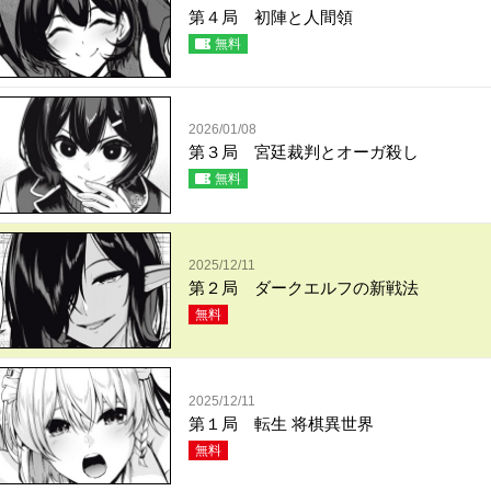
第４局 初陣と人間領
無料
2026/01/08
第３局 宮廷裁判とオーガ殺し
無料
2025/12/11
第２局 ダークエルフの新戦法
無料
2025/12/11
第１局 転生 将棋異世界
無料