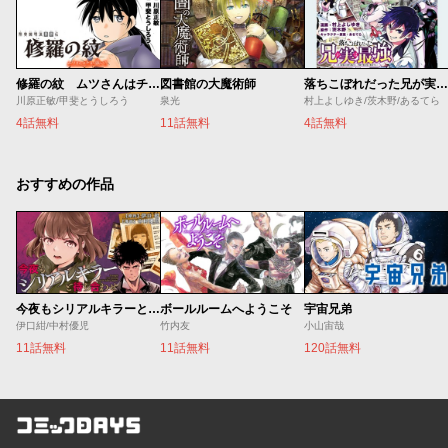
修羅の紋 ムツさんはチョー強い？！
図書館の大魔術師
落ちこぼれだった兄が実は最強 ～史上最強の勇者は転生し、学園で無自覚に無双する～
川原正敏/甲斐とうしろう
泉光
村上よしゆき/茨木野/あるてら
4話無料
11話無料
4話無料
おすすめの作品
今夜もシリアルキラーと待ち合わせ
ボールルームへようこそ
宇宙兄弟
伊口紺/中村優児
竹内友
小山宙哉
11話無料
11話無料
120話無料
コミックDAYS