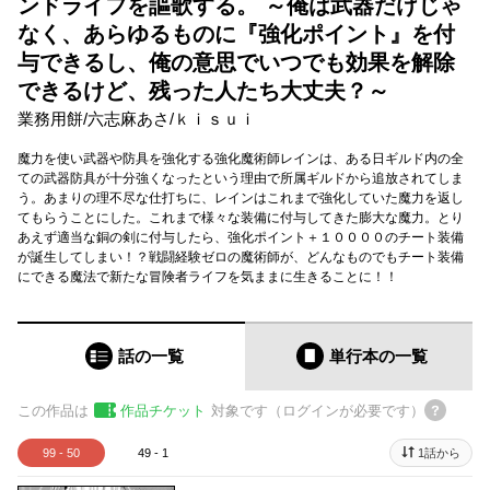
ンドライフを謳歌する。 ～俺は武器だけじゃ
なく、あらゆるものに『強化ポイント』を付
与できるし、俺の意思でいつでも効果を解除
できるけど、残った人たち大丈夫？～
業務用餅
/
六志麻あさ
/
ｋｉｓｕｉ
魔力を使い武器や防具を強化する強化魔術師レインは、ある日ギルド内の全
ての武器防具が十分強くなったという理由で所属ギルドから追放されてしま
う。あまりの理不尽な仕打ちに、レインはこれまで強化していた魔力を返し
てもらうことにした。これまで様々な装備に付与してきた膨大な魔力。とり
あえず適当な銅の剣に付与したら、強化ポイント＋１００００のチート装備
が誕生してしまい！？戦闘経験ゼロの魔術師が、どんなものでもチート装備
にできる魔法で新たな冒険者ライフを気ままに生きることに！！
話の一覧
単行本
の一覧
この作品は
作品チケット
対象です（ログインが必要です）
99 - 50
49 - 1
1話から