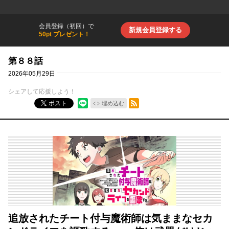
会員登録（初回）で
新規会員登録する
50pt プレゼント！
第８８話
2026年05月29日
シェアして応援しよう！
RSSフィード
ポスト
埋め込む
追放されたチート付与魔術師は気ままなセカ