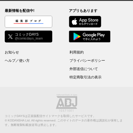
最新情報を配信中!
アプリもあります
編集部ブログ
コミックDAYS
@comicdays_team
お知らせ
利用規約
ヘルプ／使い方
プライバシーポリシー
外部送信について
特定商取引法の表示
コミックDAYSは正規版配信サイトマークを取得したサービスです。
©
KODANSHA Ltd.
All rights reserved. このサイトのデータの著作権は講談社が保有しま
す。無断複製転載放送等は禁止します。