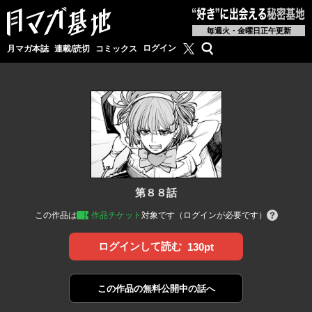
毎週火・金曜日正午更新
月マガ基地公式X
検索
ログイン
月マガ本誌
連載/読切
コミックス
第８８話
この作品は
作品チケット
対象です（ログインが必要です）
ログインして読む
130pt
この作品の
無料公開中の話へ