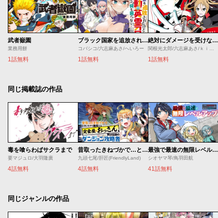
武者嶽園
ブラック国家を追放されたけど【全自動・英霊召喚】があるから何も困らない。
絶対にダメージを受けないスキルをもらったので、冒険者として無双してみる
業務用餅
コバシコ/六志麻あさ/へいろー
関根光太郎/六志麻あさ/ｋｉｓｕｉ
1話無料
1話無料
1話無料
同じ掲載誌の作品
毒を喰らわばサクラまで
昔取ったきねづかで…と言いながら無双する定食屋のおっさん、実は伝説のダンジョン攻略者
最強で最速の無限レベルアップ ～スキル【経験値１０００倍】と【レベルフリー】でレベル上限の枷が外れた俺は無双する～
要マジュロ/大羽隆廣
九頭七尾/肝匠(FriendlyLand)
シオヤマ琴/鳥羽田航
4話無料
4話無料
41話無料
同じジャンルの作品