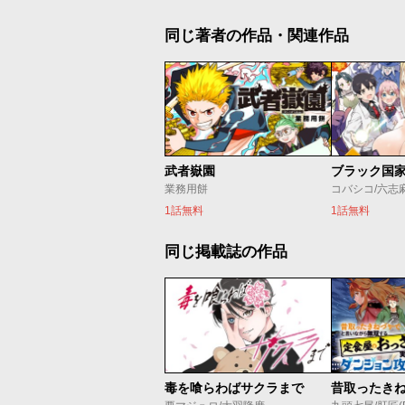
同じ著者の作品・関連作品
武者嶽園
業務用餅
コバシコ/六志
1話無料
1話無料
同じ掲載誌の作品
毒を喰らわばサクラまで