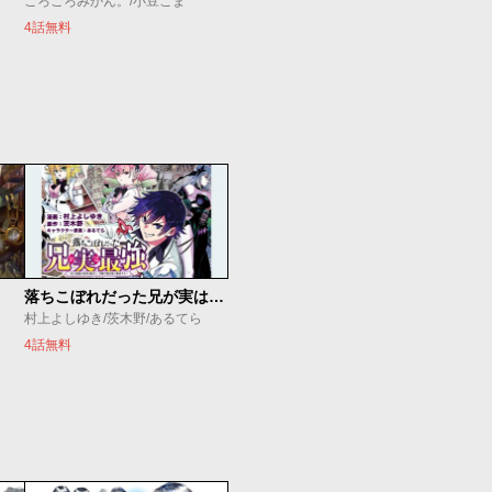
ごろごろみかん。/小豆こま
4話無料
落ちこぼれだった兄が実は最強 ～史上最強の勇者は転生し、学園で無自覚に無双する～
村上よしゆき/茨木野/あるてら
4話無料