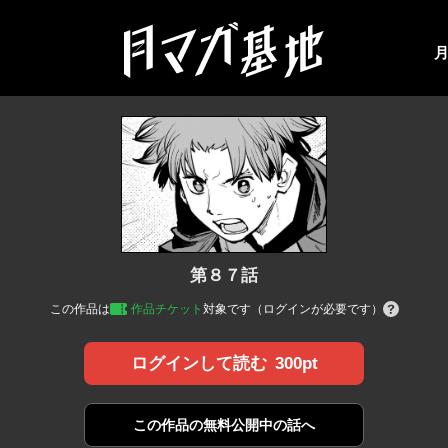
第８７話
この作品は
作品チケット
対象です（ログインが必要です）
300pt
ログインして読む
この作品の
無料公開中の話へ