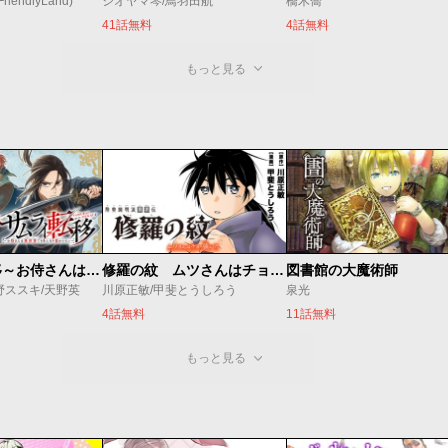
endlyLand)
シオヤマ琴/鳥羽田航
橋木喬
41話無料
4話無料
もっと見る
修羅の紋 ムツさんはチョー強い？！
図書館の大魔術師
サムライ転移～お侍さんは異世界でもあんまり変わらない～
川原正敏/甲斐とうしろう
泉光
野ススキ/天野英
4話無料
11話無料
もっと見る