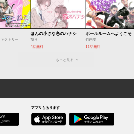
ほんの小さな恋のハナシ
ボールルームへようこそ
ファクトリー
胡月
竹内友
4話無料
11話無料
もっと見る
アプリもあります
YS
s_team