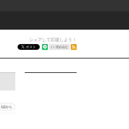
シェアして応援しよう！
RSSフィード
ポスト
埋め込む
1話から