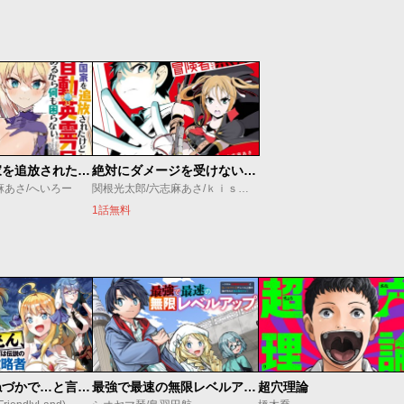
ブラック国家を追放されたけど【全自動・英霊召喚】があるから何も困らない。
絶対にダメージを受けないスキルをもらったので、冒険者として無双してみる
麻あさ/へいろー
関根光太郎/六志麻あさ/ｋｉｓｕｉ
1話無料
昔取ったきねづかで…と言いながら無双する定食屋のおっさん、実は伝説のダンジョン攻略者
最強で最速の無限レベルアップ ～スキル【経験値１０００倍】と【レベルフリー】でレベル上限の枷が外れた俺は無双する～
超穴理論