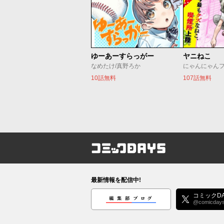
ゆーあーすらっがー
ヤニねこ
なめたけ/真野ろか
にゃんにゃん
10話無料
107話無料
コミックDAYS
最新情報を配信中!
編集部ブログ
コミックDA
@comicday