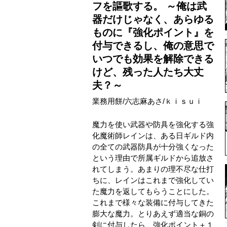
フを謳歌する。 ～俺は武
器だけじゃなく、あらゆる
ものに『強化ポイント』を
付与できるし、俺の意思で
いつでも効果を解除できる
けど、残った人たち大丈
夫？～
業務用餅
/
六志麻あさ
/
ｋｉｓｕｉ
魔力を使い武器や防具を強化する強
化魔術師レインは、ある日ギルド内
の全ての武器防具が十分強くなった
という理由で所属ギルドから追放さ
れてしまう。あまりの理不尽な仕打
ちに、レインはこれまで強化してい
た魔力を返してもらうことにした。
これまで様々な装備に付与してきた
膨大な魔力。とりあえず適当な銅の
剣に付与したら、強化ポイント＋１