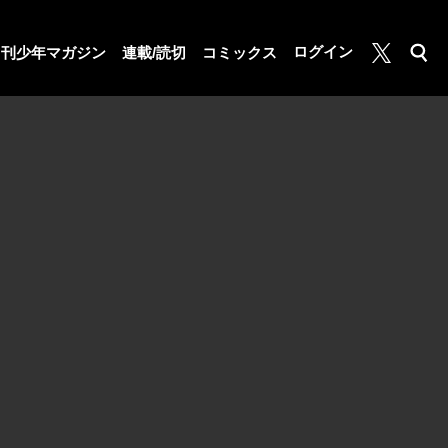
月マガ基地
ログイン
月刊少年マガジン
連載/読切
コミックス
検索
公式X