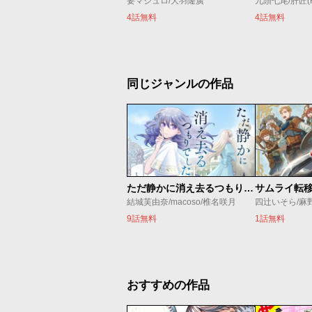
要マジュロ/大羽隆廣
九頭七尾/肝匠(Fri
4話無料
4話無料
同じジャンルの作品
ただ静かに消え去るつもりでした
結城芙由奈/macoso/椎名咲月
四辻いそら/麻
9話無料
1話無料
おすすめの作品