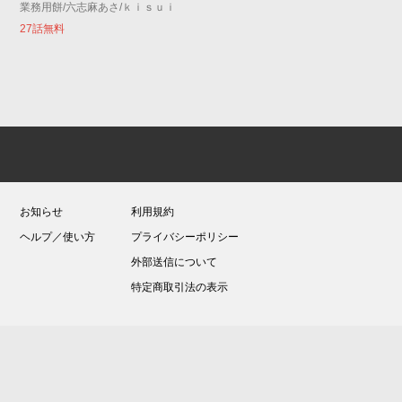
業務用餅/六志麻あさ/ｋｉｓｕｉ
27話無料
お知らせ
利用規約
ヘルプ／使い方
プライバシーポリシー
外部送信について
特定商取引法の表示