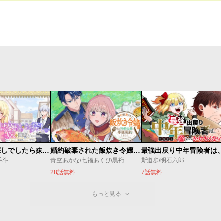
聖女様をお探しでしたら妹で間違いありません。さあどうぞお連れください、今すぐ。
婚約破棄された飯炊き令嬢の私は冷酷公爵と専属契約しました～ですが胃袋を掴んだ結果、冷たかった公爵様がどんどん優しくなっています～
手斗
青空あかな/七福あくび/黒裄
斯道歩/明石六郎
28話無料
7話無料
もっと見る