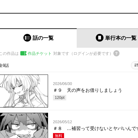
話の一覧
単行本
の一覧
この作品は
作品チケット
対象です（ログインが必要です）
全9話
2026/06/30
＃９ 天の声をお借りしましょう
120
pt
2026/05/12
＃８ …補習って受けないとヤバいんで
無料