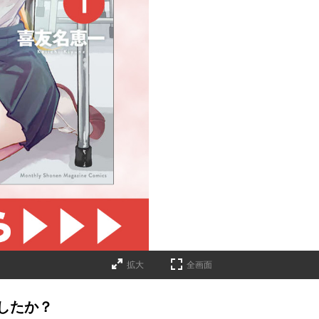
拡大
全画面
したか？