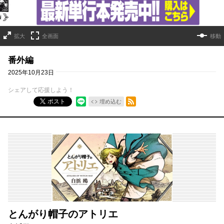
拡大
全画面
移動
番外編
2025年10月23日
シェアして応援しよう！
RSSフィード
ポスト
埋め込む
とんがり帽子のアトリエ