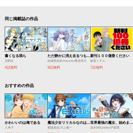
同じ掲載誌の作品
書くなる我ら
ただ静かに消え去るつもりでした
新刊１００億冊ください
北駒生
結城芙由奈/macoso/椎名咲月
破賀ミチル
4話無料
9話無料
7話無料
おすすめの作品
かわいいのは俺である
魔法少女リリカルなのは EXCEEDS
世界最強の魔女、始めました ～私だけ『攻略サイト』を見れる世界で自由に生きます～
八寿子
都築真紀/川上修一
坂木持丸/riritto/戸賀環