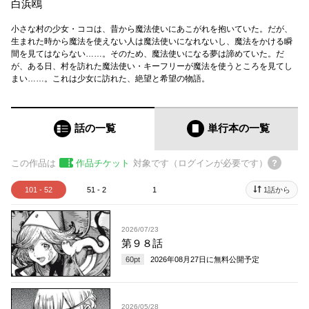
白浜鴎
小さな村の少女・ココは、昔から魔法使いにあこがれを抱いていた。だが、
生まれた時から魔法を使えない人は魔法使いになれないし、魔法をかける瞬
間を見てはならない……。そのため、魔法使いになる夢は諦めていた。だ
が、ある日、村を訪れた魔法使い・キーフリーが魔法を使うところを見てし
まい……。これは少女に訪れた、絶望と希望の物語。
話の一覧
単行本
の一覧
この作品は
作品チケット
対象です（ログインが必要です）
101 - 52
51 - 2
1
1話から
2026/07/23
第９８話
60
pt
2026年08月27日
に無料公開予定
2026/05/28