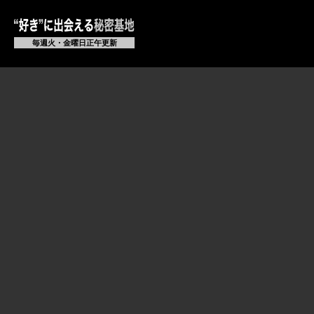
毎週火・金曜日正午更新