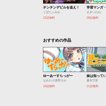
チンチンデビルを追え！
くぼたふみお
まきいわ山
22話無料
39話無料
おすすめの作品
ゆーあーすらっがー
妹は知って
なめたけ/真野ろか
雁木万里
10話無料
21話無料