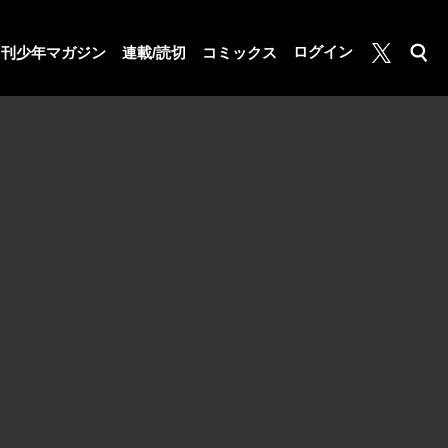
月マガ基地
ログイン
月刊少年マガジン
連載/読切
コミックス
検索
公式X