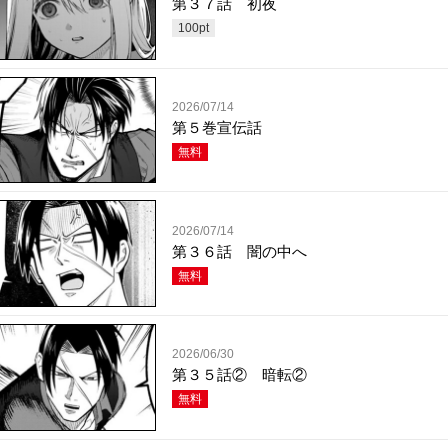
第３７話 初夜
100
pt
2026/07/14
第５巻宣伝話
無料
2026/07/14
第３６話 闇の中へ
無料
2026/06/30
第３５話② 暗転②
無料