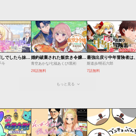
聖女様をお探しでしたら妹で間違いありません。さあどうぞお連れください、今すぐ。
婚約破棄された飯炊き令嬢の私は冷酷公爵と専属契約しました～ですが胃袋を掴んだ結果、冷たかった公爵様がどんどん優しくなっています～
手斗
青空あかな/七福あくび/黒裄
斯道歩/明石六郎
28話無料
7話無料
もっと見る