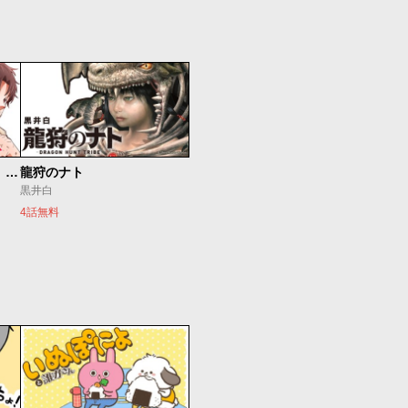
最強出戻り中年冒険者は、今さら命なんてかけたくない
龍狩のナト
黒井白
4話無料