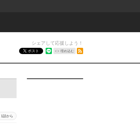
シェアして応援しよう！
RSSフィード
ポスト
埋め込む
1話から