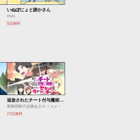
いぬぽにょと誰かさん
mizu
5話無料
追放されたチート付与魔術師は気ままなセカンドライフを謳歌する。 ～俺は武器だけじゃなく、あらゆるものに『強化ポイント』を付与できるし、俺の意思でいつでも効果を解除できるけど、残った人たち大丈夫？～
業務用餅/六志麻あさ/ｋｉｓｕｉ
27話無料