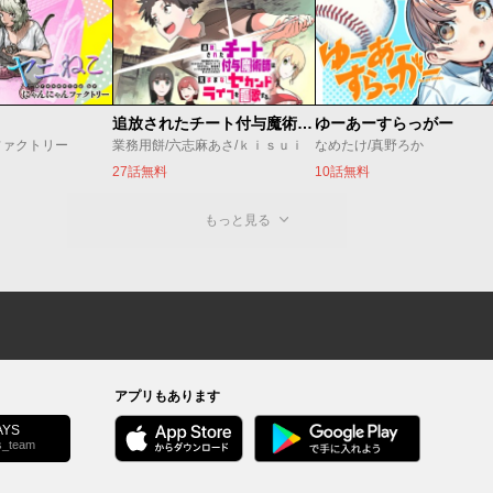
追放されたチート付与魔術師は気ままなセカンドライフを謳歌する。 ～俺は武器だけじゃなく、あらゆるものに『強化ポイント』を付与できるし、俺の意思でいつでも効果を解除できるけど、残った人たち大丈夫？～
ゆーあーすらっがー
ファクトリー
業務用餅/六志麻あさ/ｋｉｓｕｉ
なめたけ/真野ろか
27話無料
10話無料
もっと見る
アプリもあります
YS
s_team