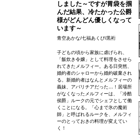
しました～ですが胃袋を掴
んだ結果、冷たかった公爵
様がどんどん優しくなって
います～
青空あかな
/
七福あくび
/
黒裄
子どもの頃から家族に虐げられ、
「飯炊き令嬢」として料理をさせら
れてきたメルフィー。ある日突然、
婚約者のシャローから婚約破棄され
る。新婚約者はなんとメルフィーの
義妹、アバリチアだった…！居場所
がなくなったメルフィーは、「冷酷
侯爵」ルークの元でシェフとして働
くことになる。「心まで氷の魔術
師」と呼ばれるルークを、メルフィ
ーのとっておきの料理が変えてい
く！