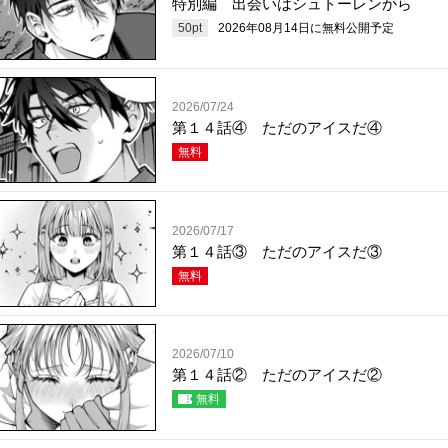
特別編 出会いはシュトーレンから
50
pt
2026年08月14日
に無料公開予定
2026/07/24
第１４話④ ただのアイスだ④
無料
2026/07/17
第１４話③ ただのアイスだ③
無料
2026/07/10
第１４話② ただのアイスだ②
無料