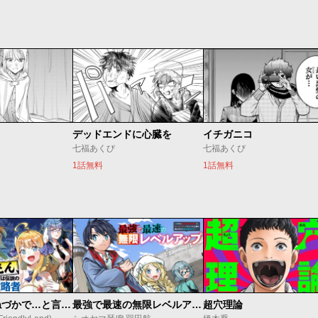
デッドエンドに心臓を
イチガニコ
七福あくび
七福あくび
1話無料
1話無料
昔取ったきねづかで…と言いながら無双する定食屋のおっさん、実は伝説のダンジョン攻略者
最強で最速の無限レベルアップ ～スキル【経験値１０００倍】と【レベルフリー】でレベル上限の枷が外れた俺は無双する～
超穴理論