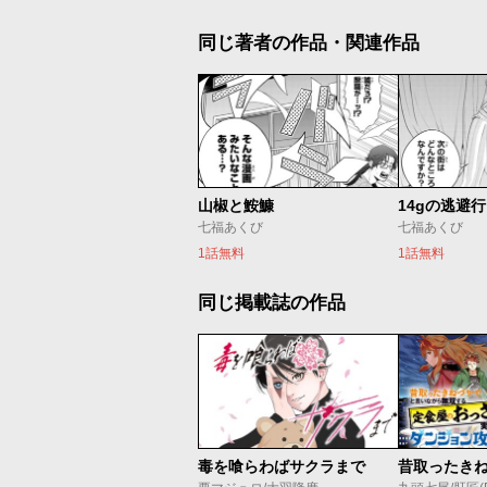
同じ著者の作品・関連作品
山椒と鮟鱇
14gの逃避行
七福あくび
七福あくび
1話無料
1話無料
同じ掲載誌の作品
毒を喰らわばサクラまで