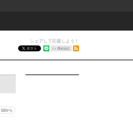
シェアして応援しよう！
RSSフィード
ポスト
埋め込む
1話から