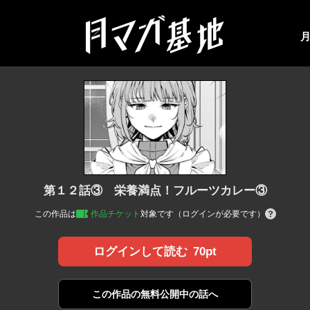
第１２話③ 栄養満点！フルーツカレー③
この作品は
作品チケット
対象です（ログインが必要です）
70pt
ログインして読む
この作品の
無料公開中の話へ