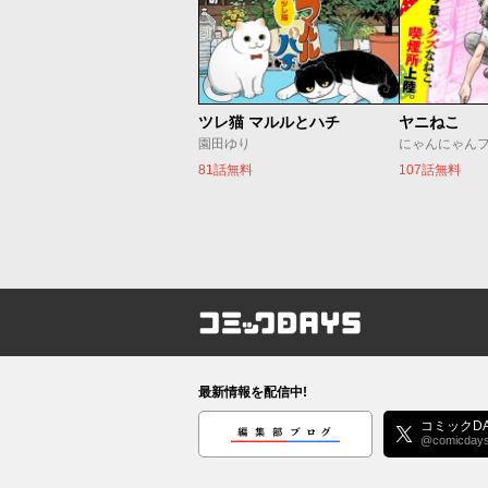
ツレ猫 マルルとハチ
ヤニねこ
園田ゆり
にゃんにゃん
81話無料
107話無料
コミックDAYS
最新情報を配信中!
編集部ブログ
コミックDA
@comicday