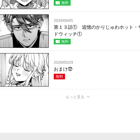
無料
2026/06/05
第１３話① 追憶のかりじゅわホット・
ドウィッチ①
無料
2026/05/29
おまけ㉒
無料
もっと見る