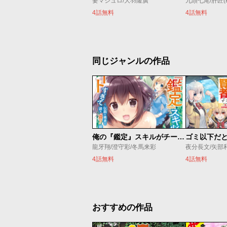
要マジュロ/大羽隆廣
九頭七尾/肝匠(Fri
4話無料
4話無料
同じジャンルの作品
俺の『鑑定』スキルがチートすぎて
龍牙翔/澄守彩/冬馬来彩
夜分長文/矢部
4話無料
4話無料
おすすめの作品