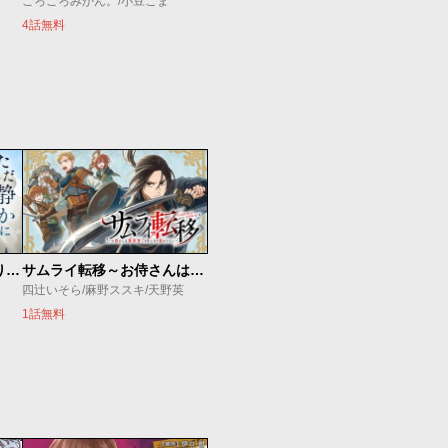
ごろごろみかん。/小豆こま
4話無料
ただ静かに消え去るつもりでした
サムライ転移～お侍さんは異世界でもあんまり変わらない～
四辻いそら/麻野ススキ/天野英
1話無料