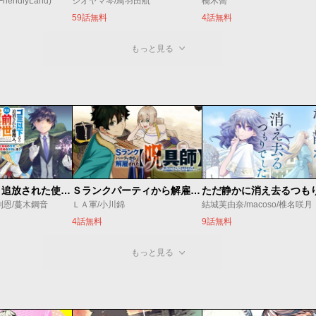
endlyLand)
シオヤマ琴/鳥羽田航
橋木喬
59話無料
4話無料
もっと見る
ゴミ以下だと追放された使用人、実は前世賢者です ～史上最強の賢者、世界最高峰の学園に通う～
Ｓランクパーティから解雇された【呪具師】～『呪いのアイテム』しか作れませんが、その性能はアーティファクト級なり……！～
利恩/蔓木鋼音
ＬＡ軍/小川錦
結城芙由奈/macoso/椎名咲月
4話無料
9話無料
もっと見る