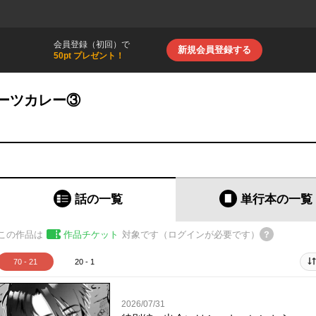
会員登録（初回）で
新規会員登録する
50pt プレゼント！
ーツカレー③
話の一覧
単行本
の一覧
この作品は
作品チケット
対象です（ログインが必要です）
70 - 21
20 - 1
2026/07/31