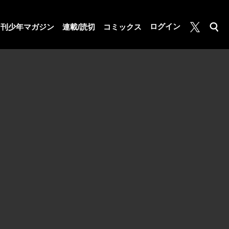
月マガ基地
ログイン
月刊少年マガジン
連載/読切
コミックス
検索
公式X