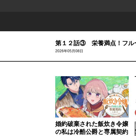
第１２話③ 栄養満点！フル
2026年05月08日
婚約破棄された飯炊き令嬢
の私は冷酷公爵と専属契約