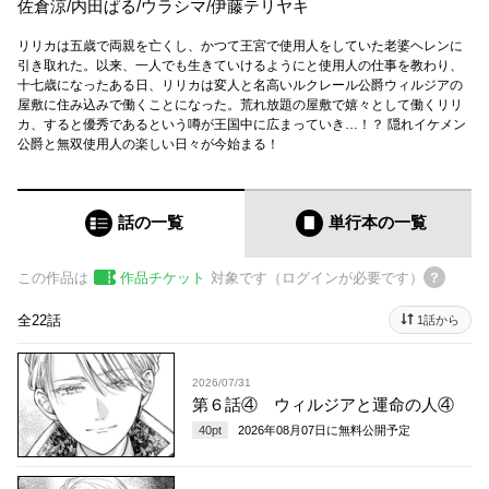
佐倉涼
/
内田ぱる
/
ウラシマ
/
伊藤テリヤキ
リリカは五歳で両親を亡くし、かつて王宮で使用人をしていた老婆ヘレンに
引き取れた。以来、一人でも生きていけるようにと使用人の仕事を教わり、
十七歳になったある日、リリカは変人と名高いルクレール公爵ウィルジアの
屋敷に住み込みで働くことになった。荒れ放題の屋敷で嬉々として働くリリ
カ、すると優秀であるという噂が王国中に広まっていき…！？ 隠れイケメン
公爵と無双使用人の楽しい日々が今始まる！
話の一覧
単行本
の一覧
この作品は
作品チケット
対象です（ログインが必要です）
全22話
1話から
2026/07/31
第６話④ ウィルジアと運命の人④
40
pt
2026年08月07日
に無料公開予定