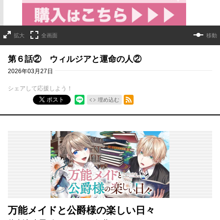
拡大
全画面
移動
第６話② ウィルジアと運命の人②
2026年03月27日
シェアして応援しよう！
RSSフィード
ポスト
埋め込む
万能メイドと公爵様の楽しい日々