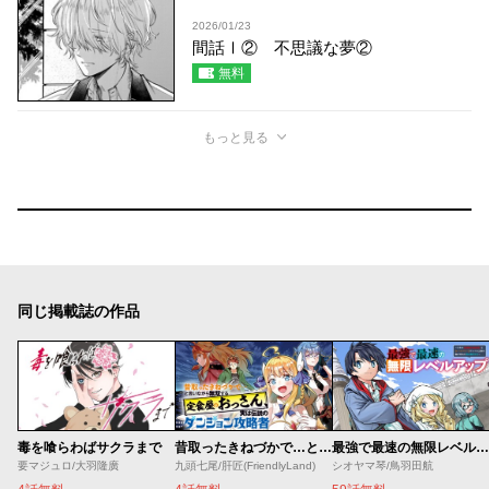
2026/01/23
間話Ⅰ② 不思議な夢②
無料
もっと見る
同じ掲載誌の作品
毒を喰らわばサクラまで
昔取ったきねづかで…と言いながら無双する定食屋のおっさん、実は伝説のダンジョン攻略者
最強で最速の無限レベルアップ ～スキル【経験値１０００倍】と【レベルフリー】でレベル上限の枷が外れた俺は無双する～
要マジュロ/大羽隆廣
九頭七尾/肝匠(FriendlyLand)
シオヤマ琴/鳥羽田航