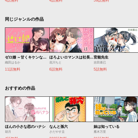
4話無料
4話無料
59話無料
同じジャンルの作品
ゼロ婚 ～甘くキケンな極秘任務～
ほろよいロマンスは社長室で
官能先生
織田はるか
花川ちと
吉田基已
11話無料
6話無料
5話無料
おすすめの作品
ほんの小さな恋のハナシ
なんと孫六
妹は知っている
胡月
さだやす圭
雁木万里