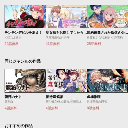
チンチンデビルを追え！
聖女様をお探しでしたら妹で間違いありません。さあどうぞお連れください、今すぐ。
婚約破棄された飯炊き令嬢の私は冷酷公爵と専属契約しました～ですが胃袋を掴んだ結果、冷たかった公爵様がどんどん優しくなっています～
くぼたふみお
伊賀海栗/足戸手斗
青空あかな/七福あくび/黒裄
22話無料
41話無料
28話無料
同じジャンルの作品
龍狩のナト
接待麻雀課
虚構推理
黒井白
新川帆立/奥山響介/後藤悠太
片瀬茶柴/城平京
4話無料
4話無料
8話無料
おすすめの作品