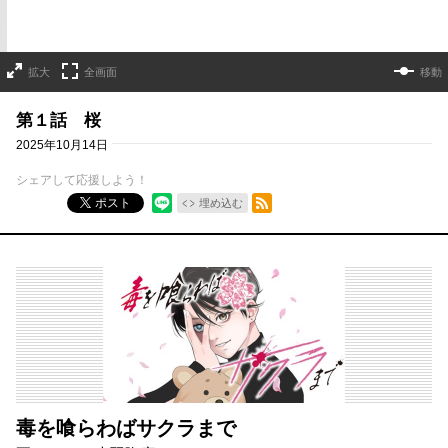
拡大
全画面
移動
第１話 桜
2025年10月14日
シェアして応援しよう！
RSSフィード
ポスト
埋め込む
毒を喰らわばサクラまで