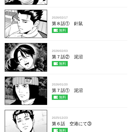
2026/02/17
第８話① 針鼠
無料
2026/02/03
第７話② 泥沼
無料
2026/01/20
第７話① 泥沼
無料
2025/12/23
第６話 空港にて③
無料