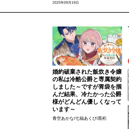
2025年09月19日
婚約破棄された飯炊き令嬢
の私は冷酷公爵と専属契約
しました～ですが胃袋を掴
んだ結果、冷たかった公爵
様がどんどん優しくなって
います～
青空あかな
/
七福あくび
/
黒裄