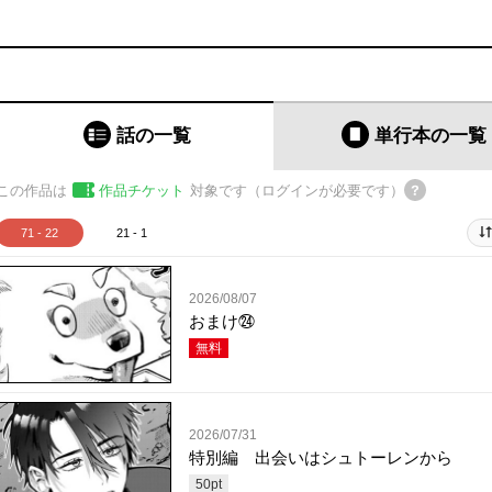
話の一覧
単行本
の一覧
この作品は
作品チケット
対象です（ログインが必要です）
71 - 22
21 - 1
2026/08/07
おまけ㉔
無料
2026/07/31
特別編 出会いはシュトーレンから
50
pt