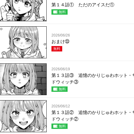
第１４話① ただのアイスだ①
無料
2026/06/26
おまけ㉓
無料
2026/06/19
第１３話③ 追憶のかりじゅわホット・
ドウィッチ③
無料
2026/06/12
第１３話② 追憶のかりじゅわホット・
ドウィッチ②
無料