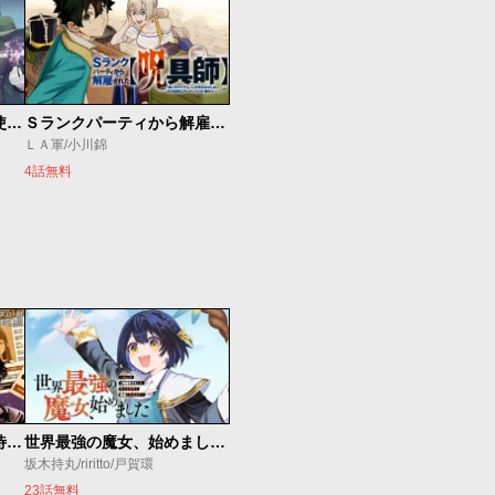
ゴミ以下だと追放された使用人、実は前世賢者です ～史上最強の賢者、世界最高峰の学園に通う～
Ｓランクパーティから解雇された【呪具師】～『呪いのアイテム』しか作れませんが、その性能はアーティファクト級なり……！～
ＬＡ軍/小川錦
4話無料
今夜もシリアルキラーと待ち合わせ
世界最強の魔女、始めました ～私だけ『攻略サイト』を見れる世界で自由に生きます～
坂木持丸/riritto/戸賀環
23話無料