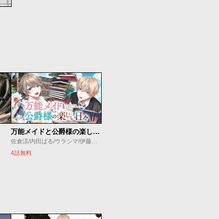
万能メイドと公爵様の楽しい日々
佐倉涼/内田ぱる/ウラシマ/伊藤テリヤキ
4話無料