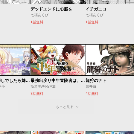
デッドエンドに心臓を
イチガニコ
七福あくび
七福あくび
1話無料
1話無料
聖女様をお探しでしたら妹で間違いありません。さあどうぞお連れください、今すぐ。
最強出戻り中年冒険者は、今さら命なんてかけたくない
龍狩のナト
手斗
斯道歩/明石六郎
黒井白
7話無料
4話無料
もっと見る