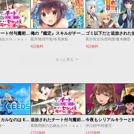
追放されたチート付与魔術師は気ままなセカンドライフを謳歌する。 ～俺は武器だけじゃなく、あらゆるものに『強化ポイント』を付与できるし、俺の意思でいつでも効果を解除できるけど、残った人たち大丈夫？～
俺の『鑑定』スキルがチートすぎて
麻あさ/ｋｉｓｕｉ
龍牙翔/澄守彩/冬馬来彩
夜分長文/矢部利恩/蔓木鋼音
4話無料
4話無料
もっと見る
魔法少女リリカルなのは EXCEEDS
追放されたチート付与魔術師は気ままなセカンドライフを謳歌する。 ～俺は武器だけじゃなく、あらゆるものに『強化ポイント』を付与できるし、俺の意思でいつでも効果を解除できるけど、残った人たち大丈夫？～
修一
業務用餅/六志麻あさ/ｋｉｓｕｉ
伊口紺/中村優児
27話無料
11話無料