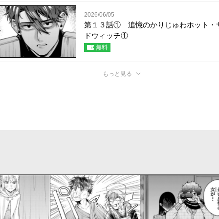
2026/06/05
第１３話① 追憶のかりじゅわホット・
ドウィッチ①
無料
もっと見る