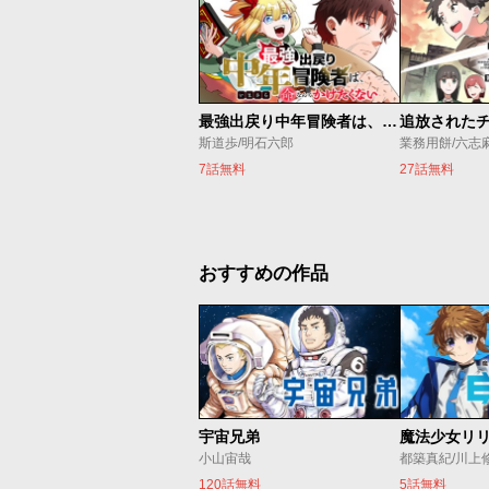
最強出戻り中年冒険者は、今さら命なんてかけたくない
斯道歩/明石六郎
業務用餅/六志
7話無料
27話無料
おすすめの作品
宇宙兄弟
小山宙哉
都築真紀/川上
120話無料
5話無料