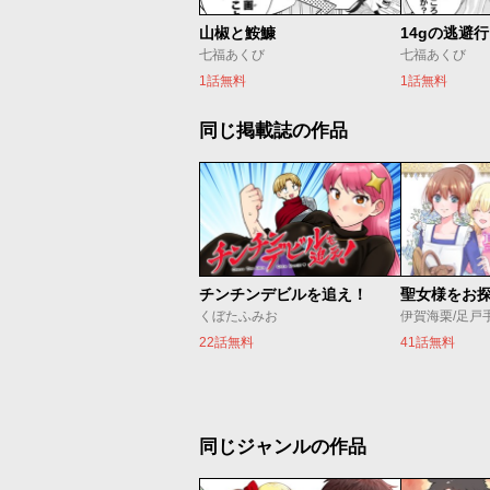
山椒と鮟鱇
14gの逃避行
七福あくび
七福あくび
1話無料
1話無料
同じ掲載誌の作品
チンチンデビルを追え！
くぼたふみお
伊賀海栗/足戸
22話無料
41話無料
同じジャンルの作品