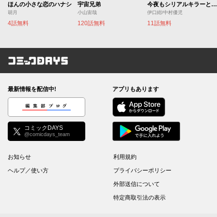
ほんの小さな恋のハナシ
宇宙兄弟
今夜もシリアルキラーと待ち合わせ
胡月
小山宙哉
伊口紺/中村優児
4話無料
120話無料
11話無料
コミックDAYS
最新情報を配信中!
アプリもあります
編集部ブログ
コミックDAYS
@comicdays_team
お知らせ
利用規約
ヘルプ／使い方
プライバシーポリシー
外部送信について
特定商取引法の表示