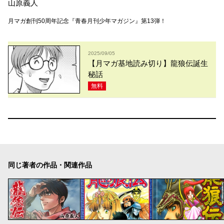
山原義人
月マガ創刊50周年記念『青春月刊少年マガジン』第13弾！
2025/09/05
【月マガ基地読み切り】龍狼伝誕生
秘話
無料
同じ著者の作品・関連作品