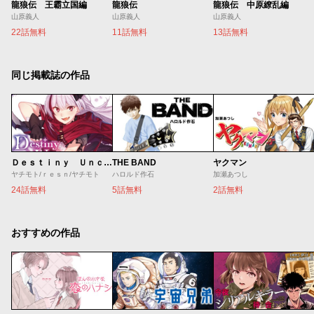
龍狼伝 王霸立国編
龍狼伝
龍狼伝 中原繚乱編
山原義人
山原義人
山原義人
22話無料
11話無料
13話無料
同じ掲載誌の作品
Ｄｅｓｔｉｎｙ Ｕｎｃｈａｉｎ Ｏｎｌｉｎｅ 吸血鬼少女となって、やがて『赤の魔王』と呼ばれるようになりました
THE BAND
ヤクマン
ヤチモト/ｒｅｓｎ/ヤチモト
ハロルド作石
加瀬あつし
24話無料
5話無料
2話無料
おすすめの作品