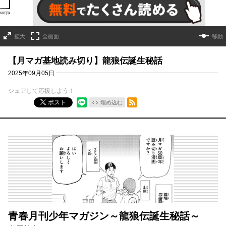
拡大
全画面
移動
【月マガ基地読み切り】龍狼伝誕生秘話
2025年09月05日
シェアして応援しよう！
RSSフィード
ポスト
埋め込む
青春月刊少年マガジン～龍狼伝誕生秘話～