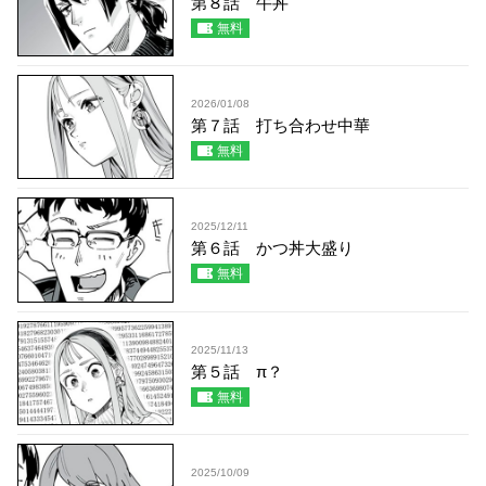
第８話 牛丼
無料
2026/01/08
第７話 打ち合わせ中華
無料
2025/12/11
第６話 かつ丼大盛り
無料
2025/11/13
第５話 π？
無料
2025/10/09