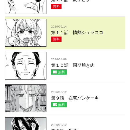
無料
2026/05/14
第１１話 情熱シュラスコ
無料
2026/04/09
第１０話 同期焼き肉
無料
2026/03/12
第９話 在宅パンケーキ
無料
2026/02/12