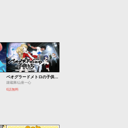
ベオグラードメトロの子供たち
隷蔵庫/山座一心
6話無料