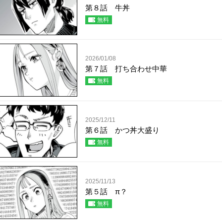
第８話 牛丼
無料
2026/01/08
第７話 打ち合わせ中華
無料
2025/12/11
第６話 かつ丼大盛り
無料
2025/11/13
第５話 π？
無料