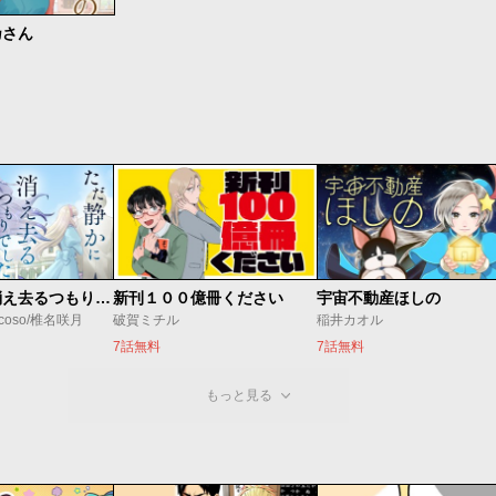
乃さん
ただ静かに消え去るつもりでした
新刊１００億冊ください
宇宙不動産ほしの
coso/椎名咲月
破賀ミチル
稲井カオル
7話無料
7話無料
もっと見る