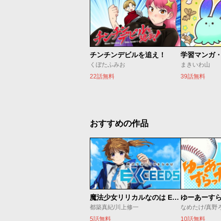
チンチンデビルを追え！
くぼたふみお
まきいわ山
22話無料
39話無料
おすすめの作品
魔法少女リリカルなのは EXCEEDS
ゆーあーす
都築真紀/川上修一
なめたけ/真野
5話無料
10話無料