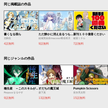
同じ掲載誌の作品
書くなる我ら
ただ静かに消え去るつもりでした
新刊１００億冊ください
北駒生
結城芙由奈/macoso/椎名咲月
破賀ミチル
4話無料
9話無料
7話無料
同じジャンルの作品
種生産 ～このスキルがチートだとまだ誰も気付いていない～
すだちの魔王城
Pumpkin Scissors
Reppuu/まるやす
森下真
岩永亮太郎
9話無料
13話無料
15話無料