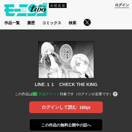
ログイン
木曜更新
作品一覧
履歴
コミックス
検索
LINE.１１ CHECK THE KING
この作品は
作品チケット
対象です（ログインが必要です）
ログインして読む
160pt
この作品の
無料公開中の話へ