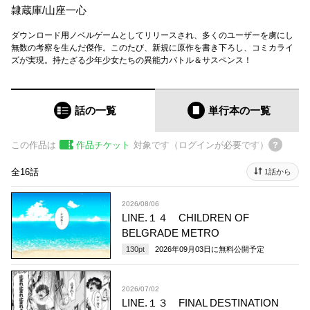
隷蔵庫
/
山座一心
ダウンロード用ノベルゲームとしてリリースされ、多くのユーザーを虜にし
無数の考察を生んだ傑作。このたび、新規に原作を書き下ろし、コミカライ
ズが実現。持たざる少年少女たちの異能力バトル＆サスペンス！
話の一覧
単行本
の一覧
この作品は
作品チケット
対象です（ログインが必要です）
全16話
1話から
2026/08/06
LINE.１４ CHILDREN OF
BELGRADE METRO
130
pt
2026年09月03日
に無料公開予定
2026/07/02
LINE.１３ FINAL DESTINATION