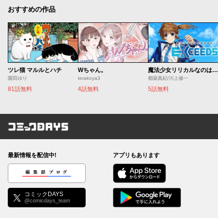
おすすめの作品
ツレ猫 マルルとハチ
Wちゃん。
魔法少女リリカルなのは EXCEEDS
園田ゆり
terakoya3
都築真紀/川上修一
81話無料
4話無料
5話無料
コミックDAYS
最新情報を配信中!
アプリもあります
編集部ブログ
コミックDAYS
@comicdays_team