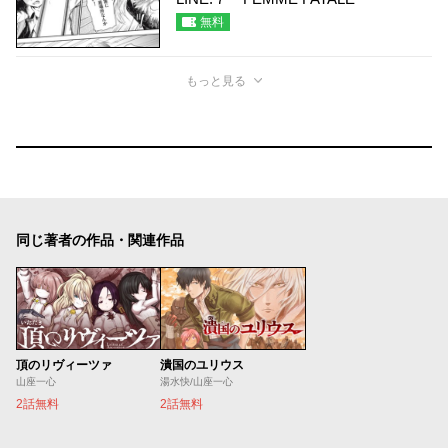
無料
もっと見る
同じ著者の作品・関連作品
頂のリヴィーツァ
潰国のユリウス
山座一心
湯水快/山座一心
2話無料
2話無料