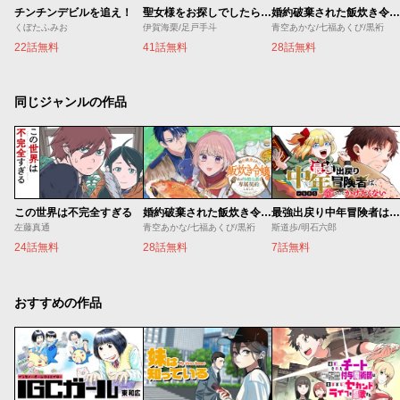
チンチンデビルを追え！
聖女様をお探しでしたら妹で間違いありません。さあどうぞお連れください、今すぐ。
婚約破棄された飯炊き令嬢の私は冷酷公爵と専属契約しました～ですが胃袋を掴んだ結果、冷たかった公爵様がどんどん優しくなっています～
くぼたふみお
伊賀海栗/足戸手斗
青空あかな/七福あくび/黒裄
22話無料
41話無料
28話無料
同じジャンルの作品
この世界は不完全すぎる
婚約破棄された飯炊き令嬢の私は冷酷公爵と専属契約しました～ですが胃袋を掴んだ結果、冷たかった公爵様がどんどん優しくなっています～
最強出戻り中年冒険者は、今さら命なんてかけたくない
左藤真通
青空あかな/七福あくび/黒裄
斯道歩/明石六郎
24話無料
28話無料
7話無料
おすすめの作品