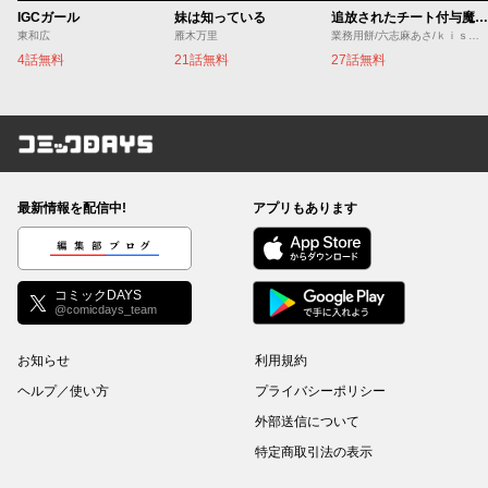
IGCガール
妹は知っている
追放されたチート付与魔術師は気ままなセカンドライフを謳歌する。 ～俺は武器だけじゃなく、あらゆるものに『強化ポイント』を付与できるし、俺の意思でいつでも効果を解除できるけど、残った人たち大丈夫？～
東和広
雁木万里
業務用餅/六志麻あさ/ｋｉｓｕｉ
4話無料
21話無料
27話無料
コミックDAYS
最新情報を配信中!
アプリもあります
編集部ブログ
コミックDAYS
@comicdays_team
お知らせ
利用規約
ヘルプ／使い方
プライバシーポリシー
外部送信について
特定商取引法の表示