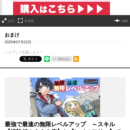
拡大
全画面
移動
おまけ
2025年07月22日
シェアして応援しよう！
RSSフィード
ポスト
埋め込む
最強で最速の無限レベルアップ ～スキル