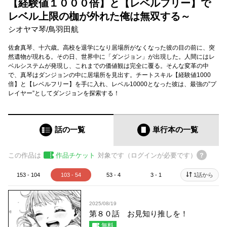
【経験値１０００倍】と【レベルフリー】で
レベル上限の枷が外れた俺は無双する～
シオヤマ琴
/
鳥羽田航
佐倉真琴、十六歳。高校を退学になり居場所がなくなった彼の目の前に、突
然遺物が現れる。その日、世界中に「ダンジョン」が出現した。人間にはレ
ベルシステムが発現し、これまでの価値観は完全に覆る。そんな変革の中
で、真琴はダンジョンの中に居場所を見出す。チートスキル【経験値1000
倍】と【レベルフリー】を手に入れ、レベル10000となった彼は、最強の”プ
レイヤー”としてダンジョンを探索する！
話の一覧
単行本
の一覧
この作品は
作品チケット
対象です（ログインが必要です）
153 - 104
103 - 54
53 - 4
3 - 1
1話から
2025/08/19
第８０話 お見知り推しを！
無料