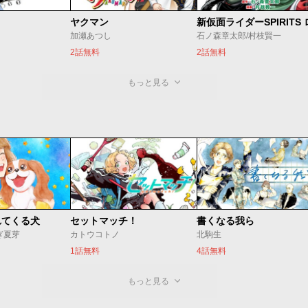
ヤクマン
加瀬あつし
石ノ森章太郎/村枝賢一
2話無料
2話無料
もっと見る
れてくる犬
セットマッチ！
書くなる我ら
ぎ夏芽
カトウコトノ
北駒生
1話無料
4話無料
もっと見る