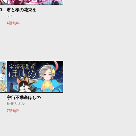
新仮面ライダーSPIRITS ロンリー仮面ライダー編
君と桜の花束を
saku
4話無料
宇宙不動産ほしの
稲井カオル
7話無料