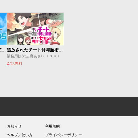
魔法少女リリカルなのは EXCEEDS
追放されたチート付与魔術師は気ままなセカンドライフを謳歌する。 ～俺は武器だけじゃなく、あらゆるものに『強化ポイント』を付与できるし、俺の意思でいつでも効果を解除できるけど、残った人たち大丈夫？～
業務用餅/六志麻あさ/ｋｉｓｕｉ
27話無料
お知らせ
利用規約
ヘルプ／使い方
プライバシーポリシー