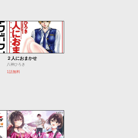
２人におまかせ
八神ひろき
1話無料