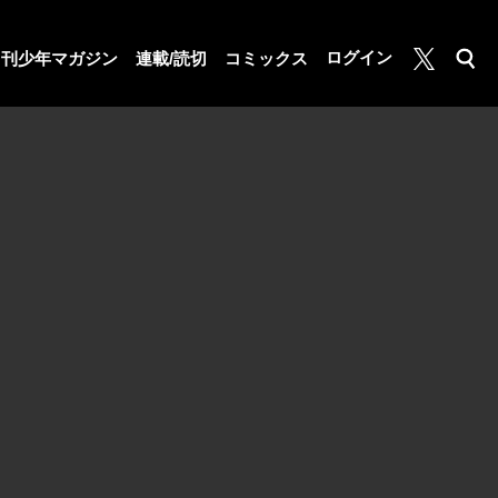
月マガ基地
ログイン
月刊少年マガジン
連載/読切
コミックス
検索
公式X