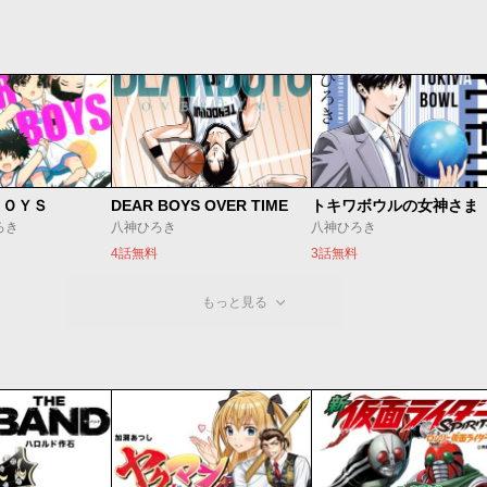
ＢＯＹＳ
DEAR BOYS OVER TIME
トキワボウルの女神さま
ろき
八神ひろき
八神ひろき
4話無料
3話無料
もっと見る