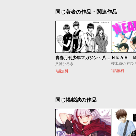
同じ著者の作品・関連作品
ＮＥＡＲ 
青春月刊少年マガジン～八神デビュー秘話～
櫻太助/八神ひ
八神ひろき
1話無料
1話無料
同じ掲載誌の作品