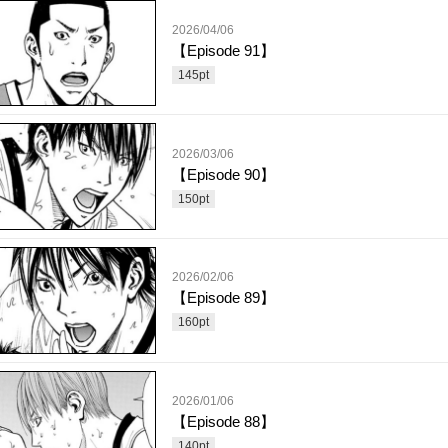
2026/04/06
【Episode 91】
145
pt
2026/03/06
【Episode 90】
150
pt
2026/02/06
【Episode 89】
160
pt
2026/01/06
【Episode 88】
140
pt