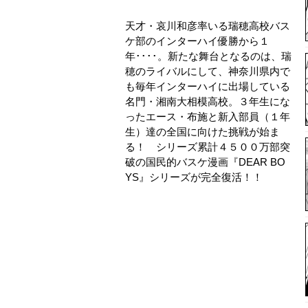
天才・哀川和彦率いる瑞穂高校バス
ケ部のインターハイ優勝から１
年････。新たな舞台となるのは、瑞
穂のライバルにして、神奈川県内で
も毎年インターハイに出場している
名門・湘南大相模高校。３年生にな
ったエース・布施と新入部員（１年
生）達の全国に向けた挑戦が始ま
る！ シリーズ累計４５００万部突
破の国民的バスケ漫画『DEAR BO
YS』シリーズが完全復活！！