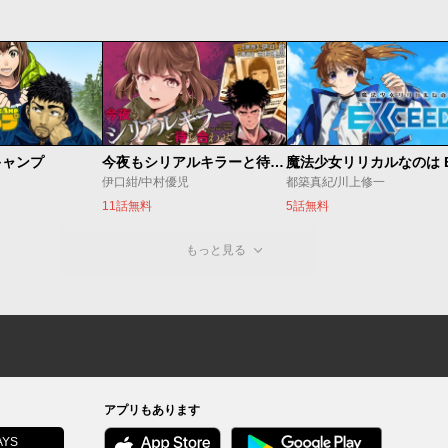
キャンプ
今夜もシリアルキラーと待ち合わせ
伊口紺/中村優児
都築真紀/川上修一
11話無料
5話無料
もっと見る
アプリもあります
YS