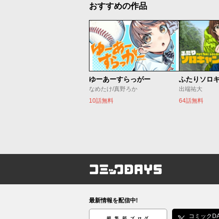
おすすめの作品
ゆーあーすらっがー
ふたりソロ
なめたけ/真野ろか
出端祐大
10話無料
64話無料
コミックDAYS
最新情報を配信中!
編集部ブログ
コミックDA