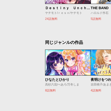
Ｄｅｓｔｉｎｙ Ｕｎｃｈａｉｎ Ｏｎｌｉｎｅ 吸血鬼少女となって、やがて『赤の魔王』と呼ばれるようになりました
THE BAND
ヤチモト/ｒｅｓｎ/ヤチモト
ハロルド作石
24話無料
5話無料
同じジャンルの作品
ひなたとひかり
夜明けをつ
高杉六花/べあろ/万冬しま
吉田桃子/あま
8話無料
4話無料