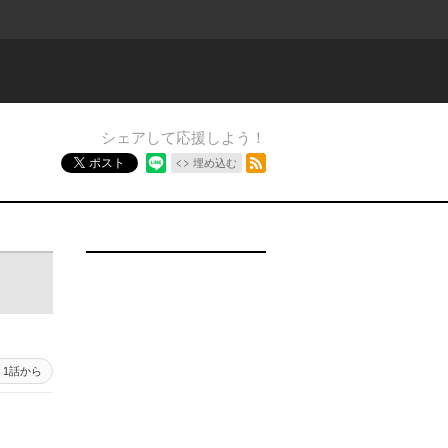
シェアして応援しよう！
RSSフィード
ポスト
埋め込む
1話から