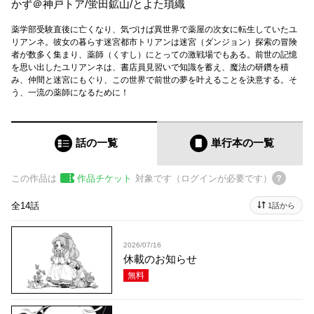
かず＠神戸トア
/
蛍田鉱山
/
とよた瑣織
薬学部受験直後に亡くなり、気づけば異世界で薬屋の次女に転生していたユ
リアンネ。彼女の暮らす迷宮都市トリアンは迷宮（ダンジョン）探索の冒険
者が数多く集まり、薬師（くすし）にとっての激戦場でもある。前世の記憶
を思い出したユリアンネは、書店員見習いで知識を蓄え、魔法の研鑽を積
み、仲間と迷宮にもぐり、この世界で前世の夢を叶えることを決意する。そ
う、一流の薬師になるために！
話の一覧
単行本
の一覧
この作品は
作品チケット
対象です（ログインが必要です）
全14話
1話から
2026/07/16
休載のお知らせ
無料