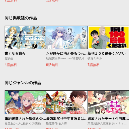
1話無料
1話無料
同じ掲載誌の作品
書くなる我ら
ただ静かに消え去るつもりでした
新刊１００億冊ください
北駒生
結城芙由奈/macoso/椎名咲月
破賀ミチル
4話無料
9話無料
7話無料
同じジャンルの作品
婚約破棄された飯炊き令嬢の私は冷酷公爵と専属契約しました～ですが胃袋を掴んだ結果、冷たかった公爵様がどんどん優しくなっています～
最強出戻り中年冒険者は、今さら命なんてかけたくない
追放されたチート付与魔術師は気ままなセカンドライフを謳歌する。 ～俺は武器だけじゃなく、あらゆるものに『強化ポイント』を付与できるし、俺の意思でいつでも効果を解除できるけど、残った人たち大丈夫？～
青空あかな/七福あくび/黒裄
斯道歩/明石六郎
業務用餅/六志麻あさ/ｋｉｓｕｉ