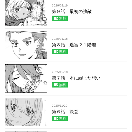
2026/02/19
第９話 最初の強敵
無料
2026/01/15
第８話 迷宮２１階層
無料
2025/12/18
第７話 本に綴じた想い
無料
2025/11/20
第６話 決意
無料