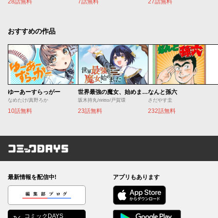
28話無料
7話無料
27話無料
おすすめの作品
ゆーあーすらっがー
世界最強の魔女、始めました ～私だけ『攻略サイト』を見れる世界で自由に生きます～
なんと孫六
なめたけ/真野ろか
坂木持丸/riritto/戸賀環
さだやす圭
10話無料
23話無料
232話無料
コミックDAYS
最新情報を配信中!
アプリもあります
編集部ブログ
コミックDAYS