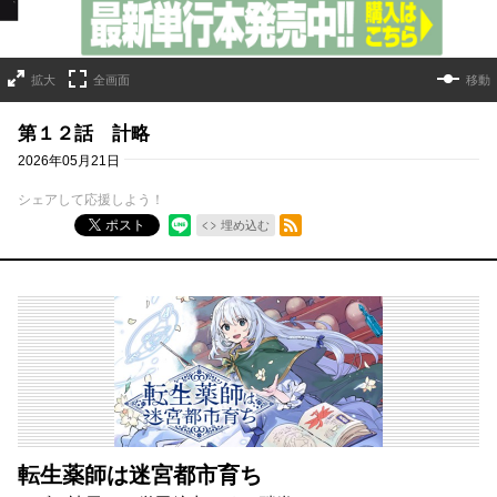
拡大
全画面
移動
第１２話 計略
2026年05月21日
シェアして応援しよう！
RSSフィード
ポスト
埋め込む
転生薬師は迷宮都市育ち