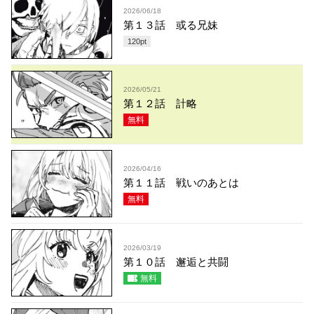
2026/06/18
第１３話 或る兄妹
120
pt
2026/05/21
第１２話 計略
無料
2026/04/16
第１１話 戦いのあとは
無料
2026/03/19
第１０話 邂逅と共闘
無料