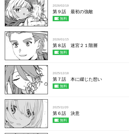
2026/02/19
第９話 最初の強敵
無料
2026/01/15
第８話 迷宮２１階層
無料
2025/12/18
第７話 本に綴じた想い
無料
2025/11/20
第６話 決意
無料