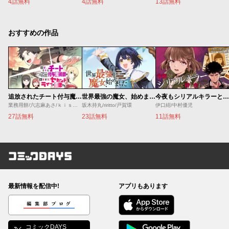
4話無料
4話無料
13話無料
おすすめの作品
追放されたチート付与魔術師は気ままなセカンドライフを謳歌する。 ～俺は武器だけじゃなく、あらゆるものに『強化ポイント』を付与できるし、俺の意思でいつでも効果を解除できるけど、残った人たち大丈夫？～
世界最強の魔女、始めました ～私だけ『攻略サイト』を見れる世界で自由に生きます～
今夜もシリアルキラーと待ち合わせ
業務用餅/六志麻あさ/ｋｉｓｕｉ
坂木持丸/riritto/戸賀環
伊口紺/中村優児
27話無料
23話無料
11話無料
コミックDAYS
最新情報を配信中!
アプリもあります
編集部ブログ
コミックDAYS