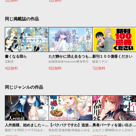
1話無料
1話無料
同じ掲載誌の作品
書くなる我ら
ただ静かに消え去るつもりでした
新刊１００億冊ください
北駒生
結城芙由奈/macoso/椎名咲月
破賀ミチル
4話無料
9話無料
7話無料
同じジャンルの作品
人外姫様、始めました～Ｆｒｅｅ Ｌｉｆｅ Ｆａｎｔａｓｙ Ｏｎｌｉｎｅ～
【パクパクですわ】追放されたお嬢様の『モンスターを食べるほど強くなる』スキルは、１食で１レベルアップする前代未聞の最強スキルでした。３日で人類最強になりましたわ～！
勇者パーティを追い出された器用貧乏 ～パーティ事情で付与術士をやっていた剣士、万能へと至る～
園原アオ/割田コマ/子日あきすず/Ｓｈｅｒｒｙ
島知宏/音速炒飯/有都あらゆる
よねぞう/都神樹/きさらぎゆり