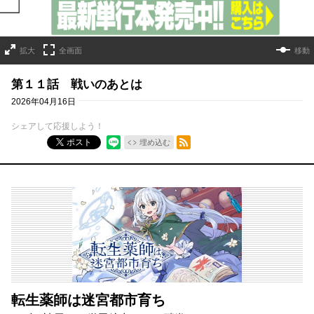
拡大
全画面
移動
第１１話 戦いのあとは
2026年04月16日
シェアして応援しよう！
RSSフィード
ポスト
埋め込む
転生薬師は迷宮都市育ち