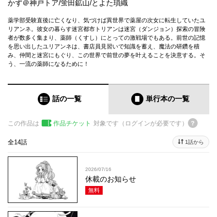
かず＠神戸トア
/
蛍田鉱山
/
とよた瑣織
薬学部受験直後に亡くなり、気づけば異世界で薬屋の次女に転生していたユ
リアンネ。彼女の暮らす迷宮都市トリアンは迷宮（ダンジョン）探索の冒険
者が数多く集まり、薬師（くすし）にとっての激戦場でもある。前世の記憶
を思い出したユリアンネは、書店員見習いで知識を蓄え、魔法の研鑽を積
み、仲間と迷宮にもぐり、この世界で前世の夢を叶えることを決意する。そ
う、一流の薬師になるために！
話の一覧
単行本
の一覧
この作品は
作品チケット
対象です（ログインが必要です）
全14話
1話から
2026/07/16
休載のお知らせ
無料