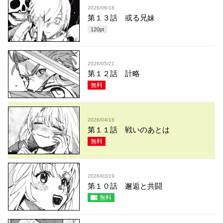
2026/06/18
第１３話 或る兄妹
120
pt
2026/05/21
第１２話 計略
無料
2026/04/16
第１１話 戦いのあとは
無料
2026/03/19
第１０話 邂逅と共闘
無料