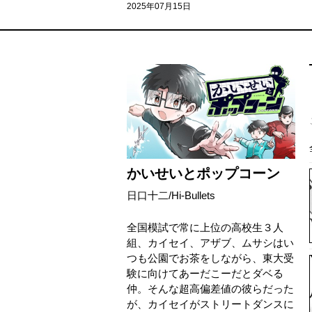
2025年07月15日
かいせいとポップコーン
日口十二
/
Hi-Bullets
全国模試で常に上位の高校生３人
組、カイセイ、アザブ、ムサシはい
つも公園でお茶をしながら、東大受
験に向けてあーだこーだとダベる
仲。そんな超高偏差値の彼らだった
が、カイセイがストリートダンスに