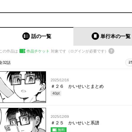
話の一覧
単行本
の一覧
この作品は
作品チケット
対象です（ログインが必要です）
全32話
2025/12/16
＃２６ かいせいとまとめ
40
pt
2025/12/09
＃２５ かいせいと系譜
無料