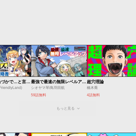
昔取ったきねづかで…と言いながら無双する定食屋のおっさん、実は伝説のダンジョン攻略者
最強で最速の無限レベルアップ ～スキル【経験値１０００倍】と【レベルフリー】でレベル上限の枷が外れた俺は無双する～
超穴理論
endlyLand)
シオヤマ琴/鳥羽田航
橋木喬
59話無料
4話無料
もっと見る