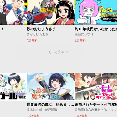
だ！
鉄のおじょうさま
まがりひろあき
磋藤にゅすけ
4話無料
3話無料
もっと見る
世界最強の魔女、始めました ～私だけ『攻略サイト』を見れる世界で自由に生きます～
坂木持丸/riritto/戸賀環
業務用餅/六志麻あさ/ｋｉｓ
23話無料
27話無料