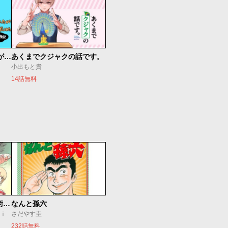
約10年彼氏がいなかったが結婚できるか本気出してみた 32歳からのマチアプ冒険記
あくまでクジャクの話です。
小出もと貴
14話無料
追放されたチート付与魔術師は気ままなセカンドライフを謳歌する。 ～俺は武器だけじゃなく、あらゆるものに『強化ポイント』を付与できるし、俺の意思でいつでも効果を解除できるけど、残った人たち大丈夫？～
なんと孫六
ｕｉ
さだやす圭
232話無料