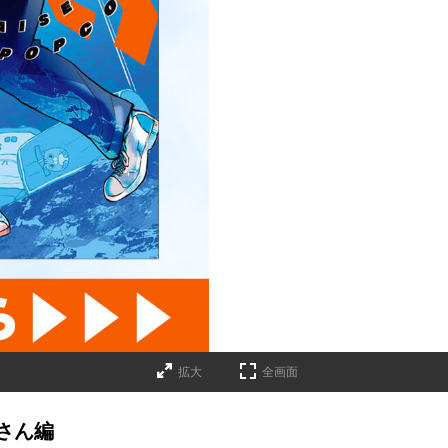
拡大
全画面
さん編