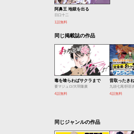
阿鼻王 地獄を出る
日口十二
1話無料
同じ掲載誌の作品
毒を喰らわばサクラまで
要マジュロ/大羽隆廣
九頭七尾/肝匠(Fri
4話無料
4話無料
同じジャンルの作品