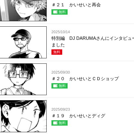
＃２１ かいせいと再会
無料
2025/10/14
特別編 DJ DARUMAさんにインタビュ
ました
無料
2025/09/30
＃２０ かいせいとＣＤショップ
無料
2025/09/23
＃１９ かいせいとディグ
無料