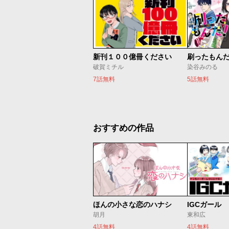
新刊１００億冊ください
刷ったもん
破賀ミチル
染谷みのる
7話無料
5話無料
おすすめの作品
ほんの小さな恋のハナシ
IGCガール
胡月
東和広
4話無料
4話無料