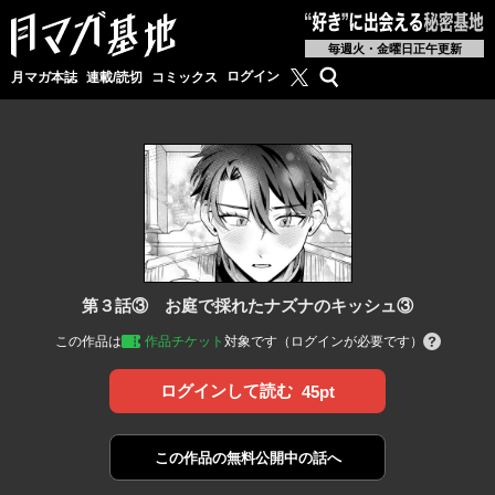
毎週火・金曜日正午更新
月マガ基地公式X
検索
ログイン
月マガ本誌
連載/読切
コミックス
第３話③ お庭で採れたナズナのキッシュ③
この作品は
作品チケット
対象です（ログインが必要です）
ログインして読む
45pt
この作品の
無料公開中の話へ