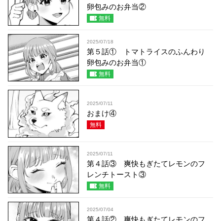
卵包みのお弁当②
無料
2025/07/18
第５話① トマトライスのふんわり
卵包みのお弁当①
無料
2025/07/11
おまけ④
無料
2025/07/11
第４話③ 爽快もぎたてレモンのフ
レンチトースト③
無料
2025/07/04
第４話② 爽快もぎたてレモンのフ