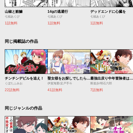
山椒と鮟鱇
14gの逃避行
デッドエンドに心臓を
七福あくび
七福あくび
七福あくび
1話無料
1話無料
1話無料
同じ掲載誌の作品
チンチンデビルを追え！
聖女様をお探しでしたら妹で間違いありません。さあどうぞお連れください、今すぐ。
最強出戻り中年冒険者は、今さら命なんてかけたくない
くぼたふみお
伊賀海栗/足戸手斗
斯道歩/明石六郎
22話無料
41話無料
7話無料
同じジャンルの作品