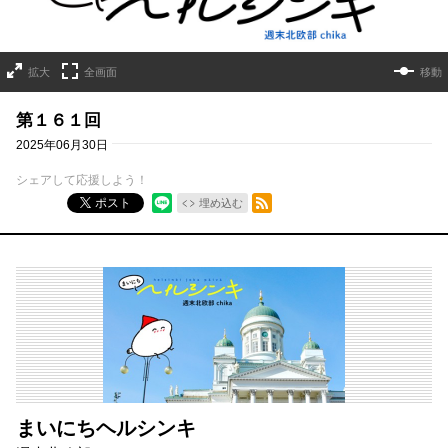
拡大
全画面
移動
第１６１回
2025年06月30日
シェアして応援しよう！
RSSフィード
ポスト
埋め込む
まいにちヘルシンキ