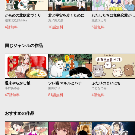
かもめの北欧家づくり
君と宇宙を歩くために
わたしたちは無痛恋愛がしたい 〜鍵垢女子と星屑男子とフェミおじさん〜
週末北欧部chika
泥ノ田犬彦
瀧波ユカリ
4話無料
10話無料
5話無料
同じジャンルの作品
週末やらかし飯
ツレ猫 マルルとハチ
ふたりのまいにち
小村あゆみ
園田ゆり
つじなつみ
47話無料
81話無料
4話無料
おすすめの作品