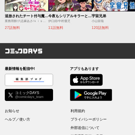
追放されたチート付与魔術師は気ままなセカンドライフを謳歌する。 ～俺は武器だけじゃなく、あらゆるものに『強化ポイント』を付与できるし、俺の意思でいつでも効果を解除できるけど、残った人たち大丈夫？～
今夜もシリアルキラーと待ち合わせ
宇宙兄弟
業務用餅/六志麻あさ/ｋｉｓｕｉ
伊口紺/中村優児
小山宙哉
27話無料
11話無料
120話無料
コミックDAYS
最新情報を配信中!
アプリもあります
編集部ブログ
コミックDAYS
@comicdays_team
お知らせ
利用規約
ヘルプ／使い方
プライバシーポリシー
外部送信について