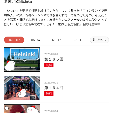
週末北欧部chika
「いつか」を夢見て行動を続けていたら、ついに叶った「フィンランドで寿
司職人」の夢。首都ヘルシンキで働き暮らす毎日で見つけたもの、考えたこ
とを写真と日記でお届けします。友達からのエアメールのように受けとって
ほしい、ひとり立ちin北欧エッセイ！ 『世界ともだち部』も同時連載中！
166 - 117
116 - 67
66 - 17
16 - 1
1話から
2025/07/28
第１６５回
無料
2025/07/21
第１６４回
無料
2025/07/14