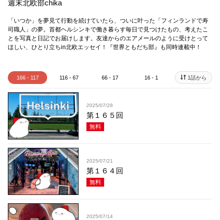
週末北欧部chika
「いつか」を夢見て行動を続けていたら、ついに叶った「フィンランドで寿
司職人」の夢。首都ヘルシンキで働き暮らす毎日で見つけたもの、考えたこ
とを写真と日記でお届けします。友達からのエアメールのように受けとって
ほしい、ひとり立ちin北欧エッセイ！ 『世界ともだち部』も同時連載中！
166 - 117
116 - 67
66 - 17
16 - 1
1話から
2025/07/28
第１６５回
無料
2025/07/21
第１６４回
無料
2025/07/14