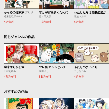
かもめの北欧家づくり
君と宇宙を歩くために
わたしたちは無痛恋愛がしたい 〜鍵垢女子と星屑男子とフェミおじさん〜
週末北欧部chika
泥ノ田犬彦
瀧波ユカリ
4話無料
10話無料
5話無料
同じジャンルの作品
週末やらかし飯
ツレ猫 マルルとハチ
ふたりのまいにち
小村あゆみ
園田ゆり
つじなつみ
47話無料
81話無料
4話無料
おすすめの作品