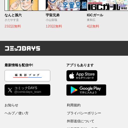
なんと孫六
宇宙兄弟
IGCガール
さだやす圭
小山宙哉
東和広
232話無料
120話無料
4話無料
コミックDAYS
最新情報を配信中!
アプリもあります
編集部ブログ
コミックDAYS
@comicdays_team
お知らせ
利用規約
ヘルプ／使い方
プライバシーポリシー
外部送信について