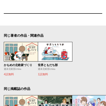
同じ著者の作品・関連作品
かもめの北欧家づくり
世界ともだち部
週末北欧部chika
週末北欧部chika
4話無料
1話無料
同じ掲載誌の作品