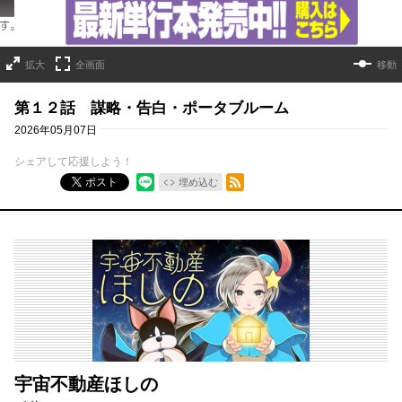
拡大
全画面
移動
第１２話 謀略・告白・ポータブルーム
2026年05月07日
シェアして応援しよう！
RSSフィード
ポスト
埋め込む
宇宙不動産ほしの