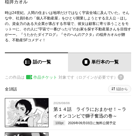
稲井カオル
時は24世紀。人間の住まいは地球だけではなく宇宙全域に及んでいた。そん
な中、社員0名の「個人不動産屋」をひとり開業しようとする主人公・ほし
の。資金力のある大企業が寡占する市場で、彼女は顧客に寄り添うことをモ
ットーに、その人に“宇宙で一番ぴったり”のお家を探す不動産屋さんを目指す
がーー。『うたかたダイアログ』『そのへんのアクタ』の稲井カオルが贈
る、不動産SFコメディ！
話の一覧
単行本
の一覧
この作品は
作品チケット
対象です（ログインが必要です）
全18話
1話から
2026/08/06
第１４話 ライラにおまかせ！～ラ
イオンコンビで獅子奮迅の巻～
100
pt
2026年09月03日
に無料公開予定