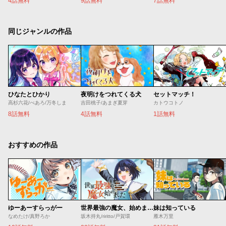
4話無料
9話無料
7話無料
同じジャンルの作品
ひなたとひかり
夜明けをつれてくる犬
セットマッチ！
高杉六花/べあろ/万冬しま
吉田桃子/あまぎ夏芽
カトウコトノ
8話無料
4話無料
1話無料
おすすめの作品
ゆーあーすらっがー
世界最強の魔女、始めました ～私だけ『攻略サイト』を見れる世界で自由に生きます～
妹は知っている
なめたけ/真野ろか
坂木持丸/riritto/戸賀環
雁木万里