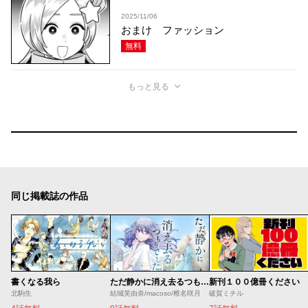
2025/11/06
おまけ ファッション
無料
もっと見る
同じ掲載誌の作品
書くなる我ら
ただ静かに消え去るつもりでした
新刊１００億冊ください
北駒生
結城芙由奈/macoso/椎名咲月
破賀ミチル